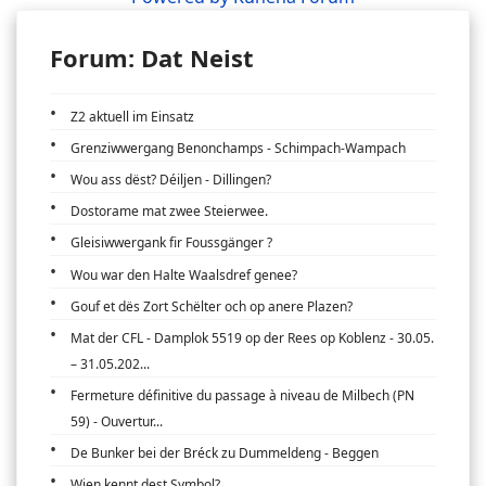
Forum: Dat Neist
Z2 aktuell im Einsatz
Grenziwwergang Benonchamps - Schimpach-Wampach
Wou ass dëst? Déiljen - Dillingen?
Dostorame mat zwee Steierwee.
Gleisiwwergank fir Foussgänger ?
Wou war den Halte Waalsdref genee?
Gouf et dës Zort Schëlter och op anere Plazen?
Mat der CFL - Damplok 5519 op der Rees op Koblenz - 30.05.
– 31.05.202...
Fermeture définitive du passage à niveau de Milbech (PN
59) - Ouvertur...
De Bunker bei der Bréck zu Dummeldeng - Beggen
Wien kennt dest Symbol?