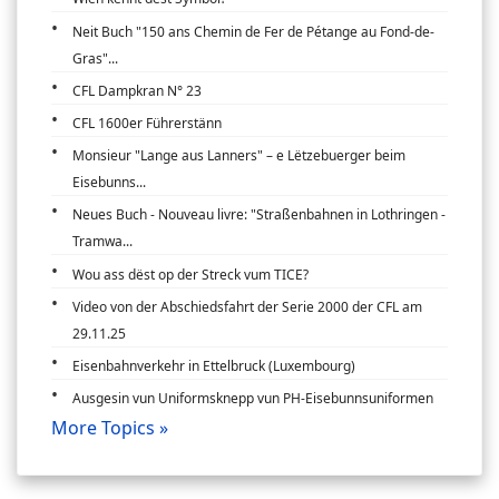
Neit Buch "150 ans Chemin de Fer de Pétange au Fond-de-
Gras"...
CFL Dampkran N° 23
CFL 1600er Führerstänn
Monsieur "Lange aus Lanners" – e Lëtzebuerger beim
Eisebunns...
Neues Buch - Nouveau livre: "Straßenbahnen in Lothringen -
Tramwa...
Wou ass dëst op der Streck vum TICE?
Video von der Abschiedsfahrt der Serie 2000 der CFL am
29.11.25
Eisenbahnverkehr in Ettelbruck (Luxembourg)
Ausgesin vun Uniformsknepp vun PH-Eisebunnsuniformen
More Topics »