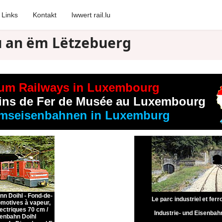
Links
Kontakt
Iwwert rail.lu
zu an ëm Lëtzebuerg