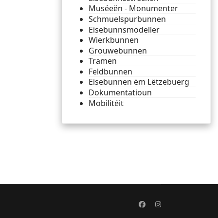
Muséeën - Monumenter
Schmuelspurbunnen
Eisebunnsmodeller
Wierkbunnen
Grouwebunnen
Tramen
Feldbunnen
Eisebunnen ëm Lëtzebuerg
Dokumentatioun
Mobilitéit