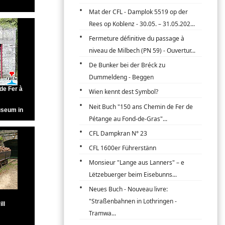
Mat der CFL - Damplok 5519 op der
Rees op Koblenz - 30.05. – 31.05.202...
Fermeture définitive du passage à
niveau de Milbech (PN 59) - Ouvertur...
De Bunker bei der Bréck zu
Dummeldeng - Beggen
Wien kennt dest Symbol?
Neit Buch "150 ans Chemin de Fer de
Pétange au Fond-de-Gras"...
CFL Dampkran N° 23
CFL 1600er Führerstänn
Monsieur "Lange aus Lanners" – e
Lëtzebuerger beim Eisebunns...
Neues Buch - Nouveau livre:
"Straßenbahnen in Lothringen -
Tramwa...