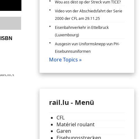
Wou ass dëst op der Streck vum TICE?
Video von der Abschiedsfahrt der Serie
2000 der CFL am 29.11.25
Eisenbahnverkehr in Ettelbruck
(Luxembourg)
Ausgesin vun Uniformsknepp vun PH-
Eisebunnsuniformen
More Topics »
rail.lu - Menü
CFL
Matériel roulant
Garen
Eisebunnsstrecken