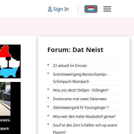
Sprache auswählen
Sign In
Forum: Dat Neist
Z2 aktuell im Einsatz
Grenziwwergang Benonchamps -
Schimpach-Wampach
Wou ass dëst? Déiljen - Dillingen?
Dostorame mat zwee Steierwee.
Gleisiwwergank fir Foussgänger ?
Wou war den Halte Waalsdref genee?
Gouf et dës Zort Schëlter och op anere
Plazen?