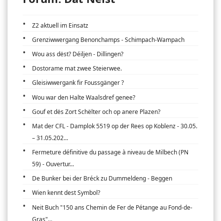
Z2 aktuell im Einsatz
Grenziwwergang Benonchamps - Schimpach-Wampach
Wou ass dëst? Déiljen - Dillingen?
Dostorame mat zwee Steierwee.
Gleisiwwergank fir Foussgänger ?
Wou war den Halte Waalsdref genee?
Gouf et dës Zort Schëlter och op anere Plazen?
Mat der CFL - Damplok 5519 op der Rees op Koblenz - 30.05.
– 31.05.202...
Fermeture définitive du passage à niveau de Milbech (PN
59) - Ouvertur...
De Bunker bei der Bréck zu Dummeldeng - Beggen
Wien kennt dest Symbol?
Neit Buch "150 ans Chemin de Fer de Pétange au Fond-de-
Gras"...