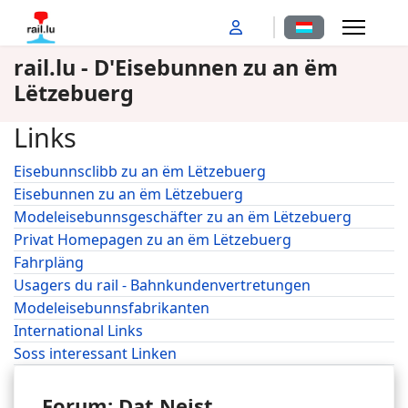
Sprache auswähl
rail.lu - D'Eisebunnen zu an ëm
Lëtzebuerg
Links
Eisebunnsclibb zu an ëm Lëtzebuerg
Eisebunnen zu an ëm Lëtzebuerg
Modeleisebunnsgeschäfter zu an ëm Lëtzebuerg
Privat Homepagen zu an ëm Lëtzebuerg
Fahrpläng
Usagers du rail - Bahnkundenvertretungen
Modeleisebunnsfabrikanten
International Links
Soss interessant Linken
Forum: Dat Neist