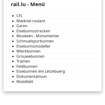
rail.lu - Menü
CFL
Matériel roulant
Garen
Eisebunnsstrecken
Muséeën - Monumenter
Schmuelspurbunnen
Eisebunnsmodeller
Wierkbunnen
Grouwebunnen
Tramen
Feldbunnen
Eisebunnen ëm Lëtzebuerg
Dokumentatioun
Mobilitéit