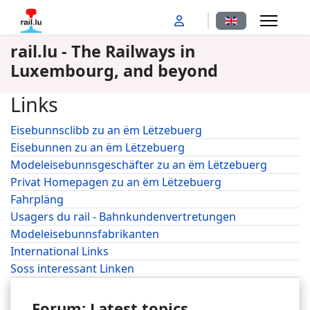
Select your langu
rail.lu - The Railways in
Luxembourg, and beyond
Links
Eisebunnsclibb zu an ëm Lëtzebuerg
Eisebunnen zu an ëm Lëtzebuerg
Modeleisebunnsgeschäfter zu an ëm Lëtzebuerg
Privat Homepagen zu an ëm Lëtzebuerg
Fahrpläng
Usagers du rail - Bahnkundenvertretungen
Modeleisebunnsfabrikanten
International Links
Soss interessant Linken
Forum: Latest topics