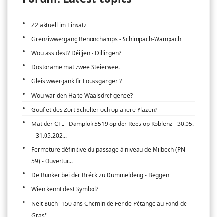
Z2 aktuell im Einsatz
Grenziwwergang Benonchamps - Schimpach-Wampach
Wou ass dëst? Déiljen - Dillingen?
Dostorame mat zwee Steierwee.
Gleisiwwergank fir Foussgänger ?
Wou war den Halte Waalsdref genee?
Gouf et dës Zort Schëlter och op anere Plazen?
Mat der CFL - Damplok 5519 op der Rees op Koblenz - 30.05.
– 31.05.202...
Fermeture définitive du passage à niveau de Milbech (PN
59) - Ouvertur...
De Bunker bei der Bréck zu Dummeldeng - Beggen
Wien kennt dest Symbol?
Neit Buch "150 ans Chemin de Fer de Pétange au Fond-de-
Gras"...