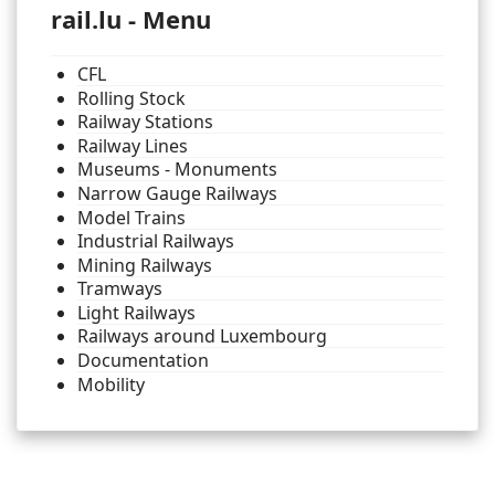
rail.lu - Menu
CFL
Rolling Stock
Railway Stations
Railway Lines
Museums - Monuments
Narrow Gauge Railways
Model Trains
Industrial Railways
Mining Railways
Tramways
Light Railways
Railways around Luxembourg
Documentation
Mobility