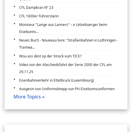
CFL Dampkran N° 23
CFL 1600er Führerstänn
Monsieur "Lange aus Lanners" – e Lëtzebuerger beim
Eisebunns...
Neues Buch - Nouveau livre: "Straßenbahnen in Lothringen -
Tramwa...
Wou ass dëst op der Streck vum TICE?
Video von der Abschiedsfahrt der Serie 2000 der CFL am
29.11.25
Eisenbahnverkehr in Ettelbruck (Luxembourg)
Ausgesin vun Uniformsknepp vun PH-Eisebunnsuniformen
More Topics »