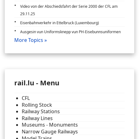
Video von der Abschiedsfahrt der Serie 2000 der CFL am
29.11.25
Eisenbahnverkehr in Ettelbruck (Luxembourg)
Ausgesin vun Uniformsknepp vun PH-Eisebunnsuniformen
More Topics »
rail.lu - Menu
CFL
Rolling Stock
Railway Stations
Railway Lines
Museums - Monuments
Narrow Gauge Railways
Model Trains