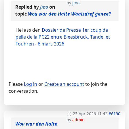
by
jmo
Replied by
jmo
on
topic
Wou war den Halte Waalsdref genee?
Hei ass den
Dossier de Presse 1er coup de
pelle de la PC22 entre Bleesbruck, Tandel et
Fouhren - 6 mars 2026
Please
Log in
or
Create an account
to join the
conversation.
25 Apr 2026 11:42
#6190
by
admin
Wou war den Halte