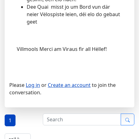
Dee Quai misst jo um Bord vun där
neier Vëlospiste leien, déi elo do gebaut
geet
Villmools Merci am Viraus fir all Hëllef!
Please
Log in
or
Create an account
to join the
conversation.
1