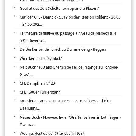
Gouf et dës Zort Schëlter och op anere Plazen?
Mat der CFL - Damplok 5519 op der Rees op Koblenz - 30.05.
– 31.05.202...
Fermeture définitive du passage à niveau de Milbech (PN
59) - Ouvertur...
De Bunker bei der Bréck zu Dummeldeng - Beggen
Wien kennt dest Symbol?
Neit Buch "150 ans Chemin de Fer de Pétange au Fond-de-
Gras"...
CFL Dampkran N° 23
CFL 1600er Führerstänn
Monsieur "Lange aus Lanners" – e Lëtzebuerger beim
Eisebunns...
Neues Buch - Nouveau livre: "Straßenbahnen in Lothringen -
Tramwa...
Wou ass dëst op der Streck vum TICE?