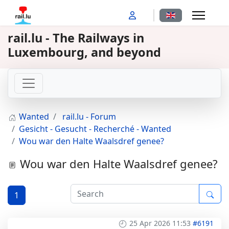
Select your langu
rail.lu - The Railways in
Luxembourg, and beyond
Wanted
rail.lu - Forum
Gesicht - Gesucht - Recherché - Wanted
Wou war den Halte Waalsdref genee?
Wou war den Halte Waalsdref genee?
1
25 Apr 2026 11:53
#6191