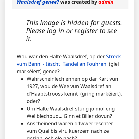
Waalsdref genee?
was created by
admin
This image is hidden for guests.
Please log in or register to see
it.
Wou war den Halte Waalsdref, op der
Streck
vum Benni - tëscht Tandel an Fouhren
(giel
markéiert) genee?
Wahrscheinlëch ënnen op där Kart vun
1927, wou de Wee vun Waalsdref an
d'Haaptstrooss kënnt (gring markéiert),
oder?
Um Halte Waalsdref stung jo mol eng
Wellblechbud... Ginn et Biller dovun?
Anscheinend waren d'Iwwerreschter
vum Quai bis viru kuerzem nach ze
gesinn, och elo nach?