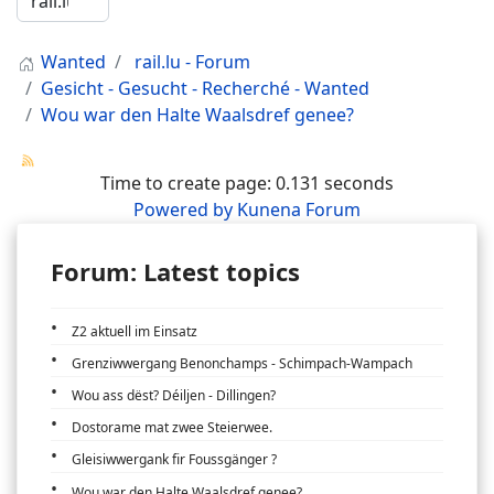
Wanted
rail.lu - Forum
Gesicht - Gesucht - Recherché - Wanted
Wou war den Halte Waalsdref genee?
Time to create page: 0.131 seconds
Powered by
Kunena Forum
Forum: Latest topics
Z2 aktuell im Einsatz
Grenziwwergang Benonchamps - Schimpach-Wampach
Wou ass dëst? Déiljen - Dillingen?
Dostorame mat zwee Steierwee.
Gleisiwwergank fir Foussgänger ?
Wou war den Halte Waalsdref genee?