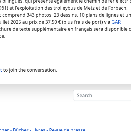
 bilingues, qui présente également le chemin de fer électr
61) et l'exploitation des trolleybus de Metz et de Forbach.
 comprend 343 photos, 23 dessins, 10 plans de lignes et u
uillet 2025 au prix de 37,50 € (plus frais de port) via
GAR
chure de texte supplémentaire en français sera disponible 
nce.
t
to join the conversation.
cher - Bücher - Livres - Revue de presse