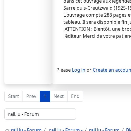
dans cet ouvrage aux légendes
Sarrelouis-Creutzwald (1925-19
L'ouvrage compte 288 pages et
tableau. Il sera disponible fin j
.ATTENTION : Bientôt, une bro
l’éditeur. Merci de votre patie
Please
Log in
or
Create an accoun
Start
Prev
1
Next
End
rail.lu - Forum
rail.lu - Forum -
rail.lu - Forum
Bi