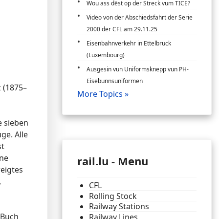
Wou ass dëst op der Streck vum TICE?
Video von der Abschiedsfahrt der Serie
2000 der CFL am 29.11.25
Eisenbahnverkehr in Ettelbruck
(Luxembourg)
Ausgesin vun Uniformsknepp vun PH-
Eisebunnsuniformen
 (1875–
More Topics »
e sieben
e. Alle
st
hne
rail.lu - Menu
eigtes
,
CFL
Rolling Stock
Railway Stations
 Buch
Railway Lines