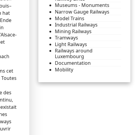
Museums - Monuments
ouis–
Narrow Gauge Railways
h hat
Model Trains
 Ende
Industrial Railways
in
Mining Railways
'Alsace-
Tramways
 et
Light Railways
Railways around
rbach
Luxembourg
Documentation
Mobility
ns cet
. Toutes
ue des
ntinu,
existait
gnes
mways
uvrir