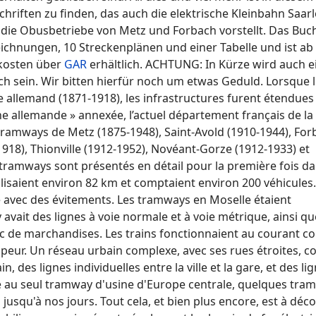
hriften zu finden, das auch die elektrische Kleinbahn Saarl
die Obusbetriebe von Metz und Forbach vorstellt. Das Buc
Zeichnungen, 10 Streckenplänen und einer Tabelle und ist ab
dkosten über
GAR
erhältlich. ACHTUNG: In Kürze wird auch e
ich sein. Wir bitten hierfür noch um etwas Geduld. Lorsque l
e allemand (1871-1918), les infrastructures furent étendues
e allemande » annexée, l’actuel département français de la
 tramways de Metz (1875-1948), Saint-Avold (1910-1944), Fo
918), Thionville (1912-1952), Novéant-Gorze (1912-1933) et
ramways sont présentés en détail pour la première fois da
lisaient environ 82 km et comptaient environ 200 véhicules
ue avec des évitements. Les tramways en Moselle étaient
 avait des lignes à voie normale et à voie métrique, ainsi q
fic de marchandises. Les trains fonctionnaient au courant co
apeur. Un réseau urbain complexe, avec ses rues étroites, co
, des lignes individuelles entre la ville et la gare, et des li
e au seul tramway d'usine d'Europe centrale, quelques tra
jusqu'à nos jours. Tout cela, et bien plus encore, est à déco