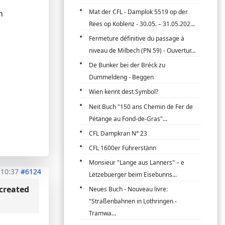
Mat der CFL - Damplok 5519 op der
n
Rees op Koblenz - 30.05. – 31.05.202...
Fermeture définitive du passage à
niveau de Milbech (PN 59) - Ouvertur...
De Bunker bei der Bréck zu
Dummeldeng - Beggen
Wien kennt dest Symbol?
Neit Buch "150 ans Chemin de Fer de
Pétange au Fond-de-Gras"...
CFL Dampkran N° 23
CFL 1600er Führerstänn
Monsieur "Lange aus Lanners" – e
 10:37
#6124
Lëtzebuerger beim Eisebunns...
created
Neues Buch - Nouveau livre:
"Straßenbahnen in Lothringen -
Tramwa...