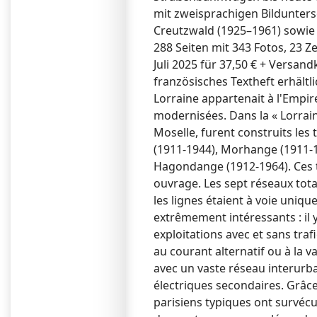
mit zweisprachigen Bilduntersc
Creutzwald (1925–1961) sowie 
288 Seiten mit 343 Fotos, 23 
Juli 2025 für 37,50 € + Versan
französisches Textheft erhältl
Lorraine appartenait à l'Empir
modernisées. Dans la « Lorrain
Moselle, furent construits les
(1911-1944), Morhange (1911-1
Hagondange (1912-1964). Ces t
ouvrage. Les sept réseaux tota
les lignes étaient à voie uniq
extrêmement intéressants : il y
exploitations avec et sans tra
au courant alternatif ou à la v
avec un vaste réseau interurbain
électriques secondaires. Grâc
parisiens typiques ont survécu 