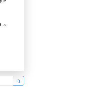
ique
n
chez