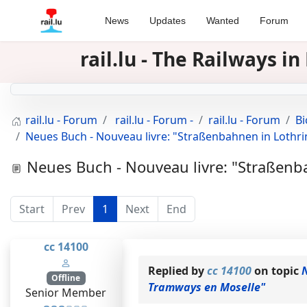
News
Updates
Wanted
Forum
rail.lu - The Railways 
rail.lu - Forum
rail.lu - Forum -
rail.lu - Forum
Bi
Neues Buch - Nouveau livre: "Straßenbahnen in Lothr
Neues Buch - Nouveau livre: "Straßenb
Start
Prev
1
Next
End
cc 14100
Replied by
cc 14100
on topic
N
Offline
Tramways en Moselle"
Senior Member