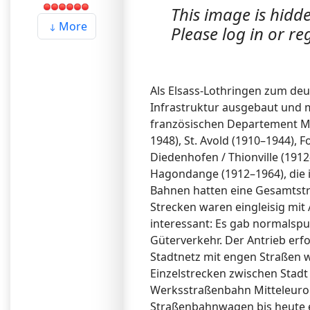
This image is hidde
More
Please log in or reg
Als Elsass-Lothringen zum deu
Infrastruktur ausgebaut und 
französischen Departement Mos
1948), St. Avold (1910–1944),
Diedenhofen / Thionville (19
Hagondange (1912–1964), die i
Bahnen hatten eine Gesamtstr
Strecken waren eingleisig mi
interessant: Es gab normalsp
Güterverkehr. Der Antrieb erf
Stadtnetz mit engen Straßen 
Einzelstrecken zwischen Stadt
Werksstraßenbahn Mitteleuropa
Straßenbahnwagen bis heute er