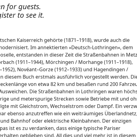
n for guests.
ister to see it.
tschen Kaiserreich gehörte (1871–1918), wurde auch die
modernisiert. Im annektierten »Deutsch-Lothringen«, dem
elle, entstanden in dieser Zeit die Straßenbahnen in Metz
 Forbach (1911–1944), Mörchingen / Morhange (1911–1918),
12–1952), Novéant–Gorze (1912–1933) und Hagendingen /
n diesem Buch erstmals ausführlich vorgestellt werden. Di
eckenlänge von etwa 82 km und besaßen rund 200 Fahrzeug
t Ausweichen. Die Straßenbahnen in Lothringen waren höch
urige und meterspurige Strecken sowie Betriebe mit und o
olgte mit Gleichstrom, Wechselstrom oder Dampf. Ein verzw
war ebenso anzutreffen wie ein weiträumiges Überlandnetz
 und Bahnhof oder elektrische Kleinbahnen. Der einzigen
s ist es zu verdanken, dass einige typische Pariser
halten geblieben sind. All dies und viel mehr ist in diesem