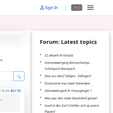
Select your language
Sign In
Forum: Latest topics
Z2 aktuell im Einsatz
"
Grenziwwergang Benonchamps -
Schimpach-Wampach
Wou ass dëst? Déiljen - Dillingen?
Dostorame mat zwee Steierwee.
 18:49
#6176
Gleisiwwergank fir Foussgänger ?
Wou war den Halte Waalsdref genee?
-
Gouf et dës Zort Schëlter och op anere
Plazen?