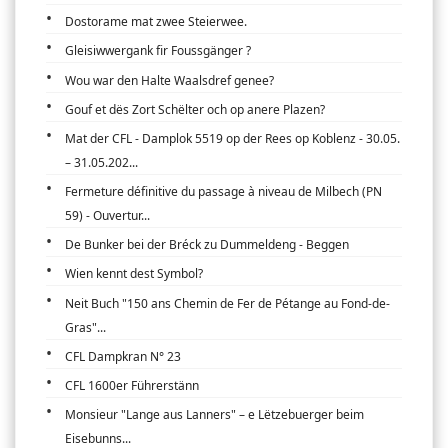
Dostorame mat zwee Steierwee.
Gleisiwwergank fir Foussgänger ?
Wou war den Halte Waalsdref genee?
Gouf et dës Zort Schëlter och op anere Plazen?
Mat der CFL - Damplok 5519 op der Rees op Koblenz - 30.05.
– 31.05.202...
Fermeture définitive du passage à niveau de Milbech (PN
59) - Ouvertur...
De Bunker bei der Bréck zu Dummeldeng - Beggen
Wien kennt dest Symbol?
Neit Buch "150 ans Chemin de Fer de Pétange au Fond-de-
Gras"...
CFL Dampkran N° 23
CFL 1600er Führerstänn
Monsieur "Lange aus Lanners" – e Lëtzebuerger beim
Eisebunns...