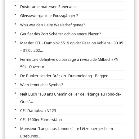
Dostorame mat zwee Steierwee.
Gleisiwwergank fir Foussgänger ?
Wou war den Halte Waalsdref genee?
Gouf et dës Zort Schëlter och op anere Plazen?
Mat der CFL - Damplok 5519 op der Rees op Koblenz - 30.05.
– 31.05.202...
Fermeture définitive du passage à niveau de Milbech (PN
59) - Ouvertur...
De Bunker bei der Bréck zu Dummeldeng - Beggen
Wien kennt dest Symbol?
Neit Buch "150 ans Chemin de Fer de Pétange au Fond-de-
Gras"...
CFL Dampkran N° 23
CFL 1600er Führerstänn
Monsieur "Lange aus Lanners" – e Lëtzebuerger beim
Eisebunns...