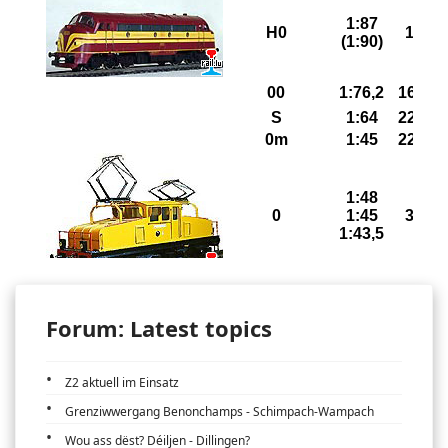
Forum: Latest topics
Z2 aktuell im Einsatz
Grenziwwergang Benonchamps - Schimpach-Wampach
Wou ass dëst? Déiljen - Dillingen?