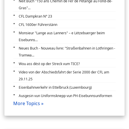
Neit Buch "150 ans Chemin de Fer de Pétange au Fond-de-
Gras"...
CFL Dampkran N° 23
CFL 1600er Führerstänn
Monsieur "Lange aus Lanners" – e Lëtzebuerger beim
Eisebunns...
Neues Buch - Nouveau livre: "Straßenbahnen in Lothringen -
Tramwa...
Wou ass dëst op der Streck vum TICE?
Video von der Abschiedsfahrt der Serie 2000 der CFL am
29.11.25
Eisenbahnverkehr in Ettelbruck (Luxembourg)
Ausgesin vun Uniformsknepp vun PH-Eisebunnsuniformen
More Topics »