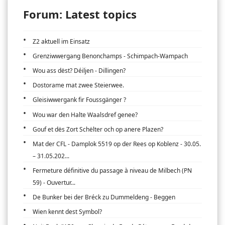
Forum: Latest topics
Z2 aktuell im Einsatz
Grenziwwergang Benonchamps - Schimpach-Wampach
Wou ass dëst? Déiljen - Dillingen?
Dostorame mat zwee Steierwee.
Gleisiwwergank fir Foussgänger ?
Wou war den Halte Waalsdref genee?
Gouf et dës Zort Schëlter och op anere Plazen?
Mat der CFL - Damplok 5519 op der Rees op Koblenz - 30.05.
– 31.05.202...
Fermeture définitive du passage à niveau de Milbech (PN
59) - Ouvertur...
De Bunker bei der Bréck zu Dummeldeng - Beggen
Wien kennt dest Symbol?