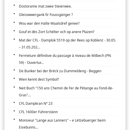
Dostorame mat zwee Steierwee.
Gleisiwwergank fir Foussgänger ?
Wou war den Halte Waalsdref genee?
Gouf et dës Zort Schëlter och op anere Plazen?
Mat der CFL - Damplok 5519 op der Rees op Koblenz - 30.05.
– 31.05.202...
Fermeture définitive du passage à niveau de Milbech (PN
59) - Ouvertur...
De Bunker bei der Bréck zu Dummeldeng - Beggen
Wien kennt dest Symbol?
Neit Buch "150 ans Chemin de Fer de Pétange au Fond-de-
Gras"...
CFL Dampkran N° 23
CFL 1600er Führerstänn
Monsieur "Lange aus Lanners" – e Lëtzebuerger beim
Eisebunns...