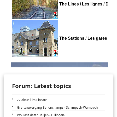
Forum: Latest topics
Z2 aktuell im Einsatz
Grenziwwergang Benonchamps - Schimpach-Wampach
Wou ass dëst? Déiljen - Dillingen?