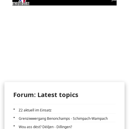
Forum: Latest topics
Z2 aktuell im Einsatz
Grenziwwergang Benonchamps - Schimpach-Wampach
Wou ass dëst? Déiljen - Dillingen?