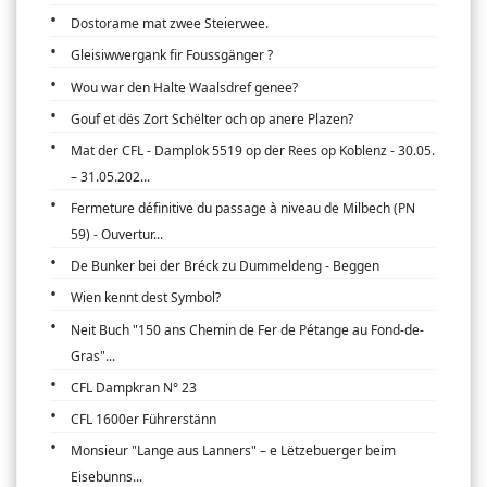
Dostorame mat zwee Steierwee.
Gleisiwwergank fir Foussgänger ?
Wou war den Halte Waalsdref genee?
Gouf et dës Zort Schëlter och op anere Plazen?
Mat der CFL - Damplok 5519 op der Rees op Koblenz - 30.05.
– 31.05.202...
Fermeture définitive du passage à niveau de Milbech (PN
59) - Ouvertur...
De Bunker bei der Bréck zu Dummeldeng - Beggen
Wien kennt dest Symbol?
Neit Buch "150 ans Chemin de Fer de Pétange au Fond-de-
Gras"...
CFL Dampkran N° 23
CFL 1600er Führerstänn
Monsieur "Lange aus Lanners" – e Lëtzebuerger beim
Eisebunns...