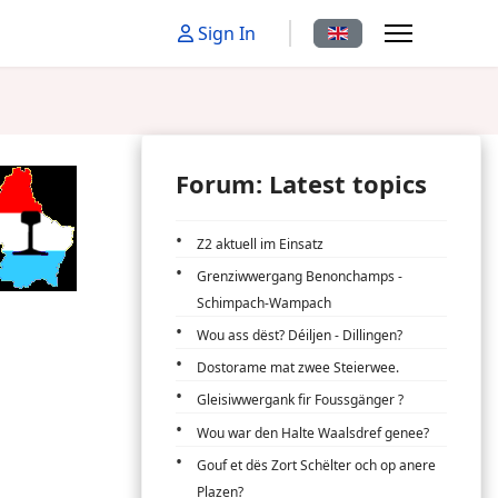
Select your language
Sign In
Forum: Latest topics
Z2 aktuell im Einsatz
Grenziwwergang Benonchamps -
Schimpach-Wampach
Wou ass dëst? Déiljen - Dillingen?
Dostorame mat zwee Steierwee.
Gleisiwwergank fir Foussgänger ?
Wou war den Halte Waalsdref genee?
Gouf et dës Zort Schëlter och op anere
Plazen?