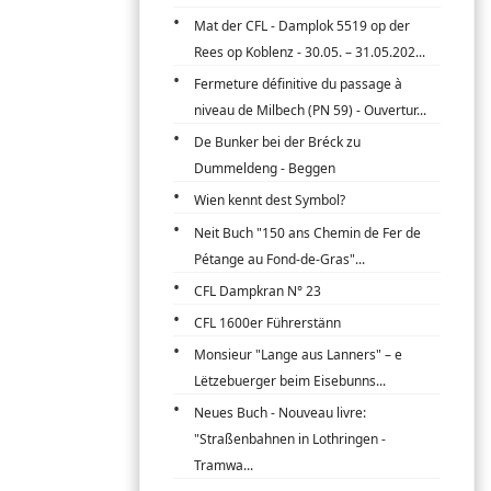
Mat der CFL - Damplok 5519 op der
Rees op Koblenz - 30.05. – 31.05.202...
Fermeture définitive du passage à
niveau de Milbech (PN 59) - Ouvertur...
De Bunker bei der Bréck zu
Dummeldeng - Beggen
Wien kennt dest Symbol?
Neit Buch "150 ans Chemin de Fer de
Pétange au Fond-de-Gras"...
CFL Dampkran N° 23
CFL 1600er Führerstänn
Monsieur "Lange aus Lanners" – e
Lëtzebuerger beim Eisebunns...
Neues Buch - Nouveau livre:
"Straßenbahnen in Lothringen -
Tramwa...