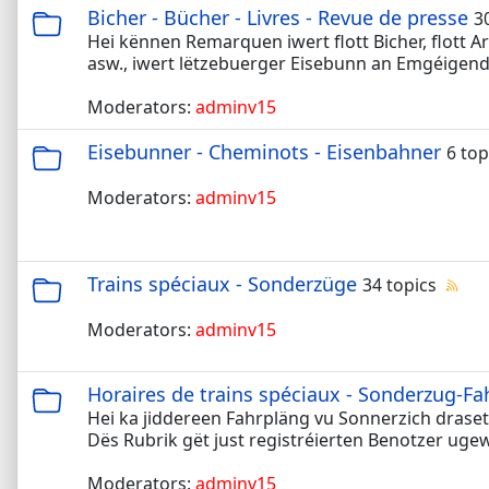
Bicher - Bücher - Livres - Revue de presse
3
Hei kënnen Remarquen iwert flott Bicher, flott A
asw., iwert lëtzebuerger Eisebunn an Emgéigen
Moderators:
adminv15
Eisebunner - Cheminots - Eisenbahner
6 top
Moderators:
adminv15
Trains spéciaux - Sonderzüge
34 topics
Moderators:
adminv15
Horaires de trains spéciaux - Sonderzug-Fa
Hei ka jiddereen Fahrpläng vu Sonnerzich draset
Dës Rubrik gët just registréierten Benotzer uge
Moderators:
adminv15