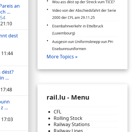
Wou ass dëst op der Streck vum TICE?
Pareis an
Video von der Abschiedsfahrt der Serie
h ...
54
2000 der CFL am 29.11.25
 21:10
Eisenbahnverkehr in Ettelbruck
(Luxembourg)
nnt dest
Ausgesin vun Uniformsknepp vun PH-
Eisebunnsuniformen
 11:44
More Topics »
 dëst?
in ...
 17:48
rail.lu - Menu
bunn
z ...
CFL
Rolling Stock
 17:03
Railway Stations
Railway Lines