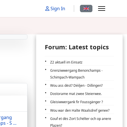
Select your language
Sign In
Forum: Latest topics
Z2 aktuell im Einsatz
Grenziwwergang Benonchamps -
Schimpach-Wampach
Wou ass dëst? Déiljen - Dillingen?
Dostorame mat zwee Steierwee.
Gleisiwwergank fir Foussgänger ?
Wou war den Halte Waalsdref genee?
rgang
Gouf et dës Zort Schëlter och op anere
 - S ...
Plazen?