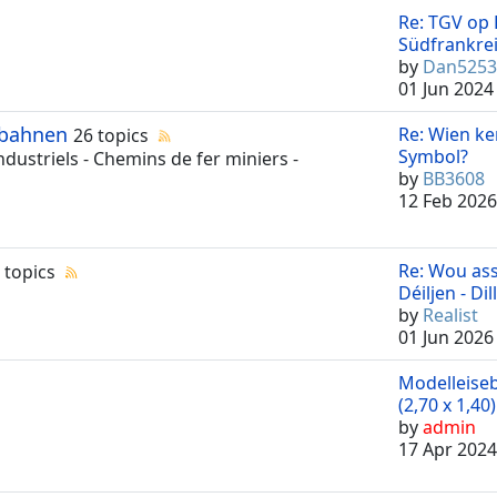
Re: TGV op 
Südfrankreic
by
Dan5253
01 Jun 2024
nbahnen
Re: Wien ke
26 topics
Symbol?
ustriels - Chemins de fer miniers -
by
BB3608
12 Feb 2026
Re: Wou ass
 topics
Déiljen - Dill
by
Realist
01 Jun 2026
Modelleise
(2,70 x 1,40) 
by
admin
17 Apr 2024