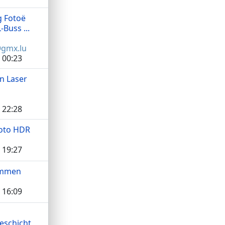
g Fotoë
Buss ...
@gmx.lu
 00:23
on Laser
 22:28
Foto HDR
 19:27
ammen
 16:09
eschicht