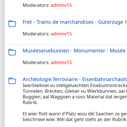
Moderators:
adminv15
Fret - Trains de marchandises - Güterzüge
1
Moderators:
adminv15
Muséeseisebunnen - Monumenter - Musée
Moderators:
adminv15
Archéologie ferroviaire - Eisenbahnarchäol
Iwerbleibsel vu stëllgeluechten Eisebunnsstrec
Tunnelen, Brëcken, Gleiser vu Wierkbunnen, aal 
Buggien, aal Waggoen a soss Material dat ierge
Rubrik.
Et wier flott wann d'Platz wou déi Saachen ze g
beschriwe wier. Wéi dat geht steht an der Rubrik "r