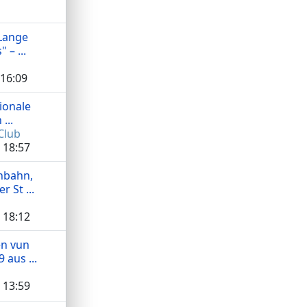
Lange
 – ...
 16:09
tionale
...
Club
 18:57
nbahn,
r St ...
 18:12
en vun
 aus ...
 13:59