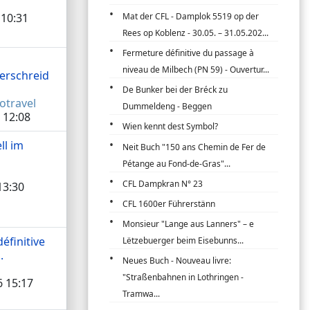
Mat der CFL - Damplok 5519 op der
 10:31
Rees op Koblenz - 30.05. – 31.05.202...
Fermeture définitive du passage à
niveau de Milbech (PN 59) - Ouvertur...
erschreid
De Bunker bei der Bréck zu
otravel
Dummeldeng - Beggen
 12:08
Wien kennt dest Symbol?
ll im
Neit Buch "150 ans Chemin de Fer de
Pétange au Fond-de-Gras"...
CFL Dampkran N° 23
13:30
CFL 1600er Führerstänn
Monsieur "Lange aus Lanners" – e
éfinitive
Lëtzebuerger beim Eisebunns...
.
Neues Buch - Nouveau livre:
"Straßenbahnen in Lothringen -
 15:17
Tramwa...