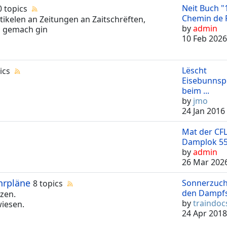
Neit Buch "
0 topics
Chemin de F 
rtikelen an Zeitungen an Zaitschrëften,
by
admin
d gemach gin
10 Feb 2026
Lëscht
ics
Eisebunnsp
beim ...
by
jmo
24 Jan 2016
Mat der CFL
Damplok 551
by
admin
26 Mar 2026
hrpläne
Sonnerzuch
8 topics
den Dampfsp
zen.
by
traindoc
wiesen.
24 Apr 2018