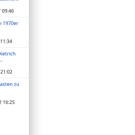
 09:46
h 1970er
 11:34
Dietrich
..
 21:02
asten zu
2 16:25