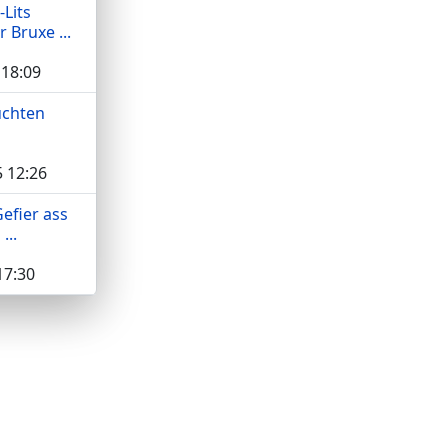
Lits
 Bruxe ...
 18:09
uchten
 12:26
Gefier ass
...
17:30