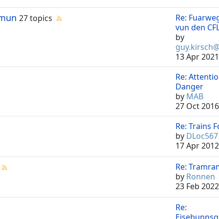
mmun
Re: Fuarwe
27 topics
vun den CFL-
by
guy.kirsch
13 Apr 2021
Re: Attenti
Danger
by
MAB
27 Oct 2016
Re: Trains 
by
DLoc567
17 Apr 2012
Re: Tramr
by
Ronnen
23 Feb 2022
Re:
Eisebunnsg