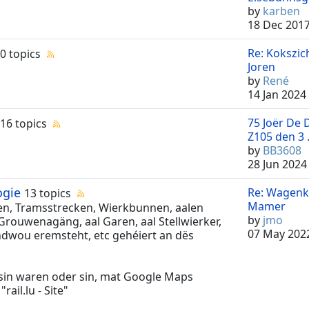
by
karben
18 Dec 2017
Re: Kokszic
0 topics
Joren
by
René
14 Jan 2024
75 Joër De 
16 topics
Z105 den 3 .
by
BB3608
28 Jun 2024
ogie
Re: Wagenk
13 topics
Mamer
ken, Tramsstrecken, Wierkbunnen, aalen
by
jmo
Grouwenagäng, aal Garen, aal Stellwierker,
07 May 202
ndwou eremsteht, etc gehéiert an dës
esin waren oder sin, mat Google Maps
ail.lu - Site"