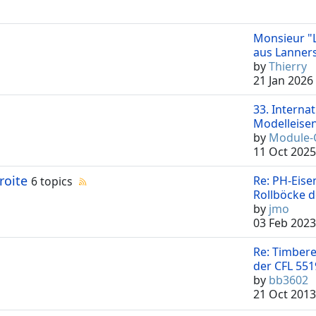
Monsieur "
aus Lanners"
by
Thierry
21 Jan 2026
33. Interna
Modelleisen 
by
Module-
11 Oct 2025
roite
Re: PH-Eise
6 topics
Rollböcke de
by
jmo
03 Feb 2023
Re: Timber
der CFL 5519
by
bb3602
21 Oct 2013