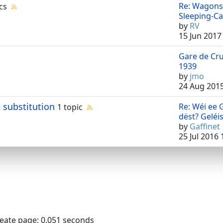
Re: Wagons-
cs
Sleeping-Car
by
RV
15 Jun 2017
Gare de Cr
1939
by
jmo
24 Aug 2015
 substitution
Re: Wéi ee 
1 topic
dëst? Geléis 
by
Gaffinet
25 Jul 2016 
reate page: 0.051 seconds