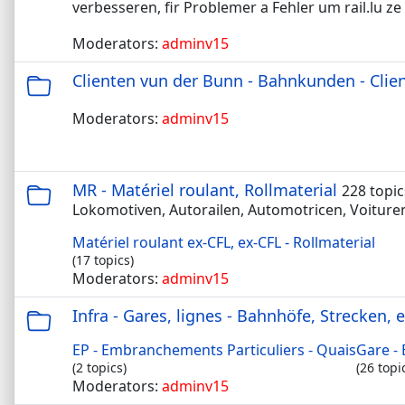
verbesseren, fir Problemer a Fehler um rail.lu ze
Moderators:
adminv15
Clienten vun der Bunn - Bahnkunden - Clien
Moderators:
adminv15
MR - Matériel roulant, Rollmaterial
228 topic
Lokomotiven, Autorailen, Automotricen, Voiture
Matériel roulant ex-CFL, ex-CFL - Rollmaterial
(17 topics)
Moderators:
adminv15
Infra - Gares, lignes - Bahnhöfe, Strecken, e
EP - Embranchements Particuliers - Quais
Gare - 
(2 topics)
(26 topi
Moderators:
adminv15