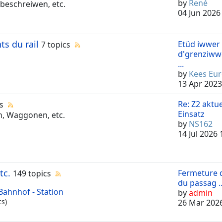
by
René
 beschreiwen, etc.
04 Jun 2026
ts du rail
Etüd iwwer
7 topics
d'grenziww
...
by
Kees Eur
13 Apr 2023
Re: Z2 aktue
s
Einsatz
n, Waggonen, etc.
by
NS162
14 Jul 2026 
tc.
Fermeture d
149 topics
du passag ..
Bahnhof - Station
by
admin
cs)
26 Mar 2026