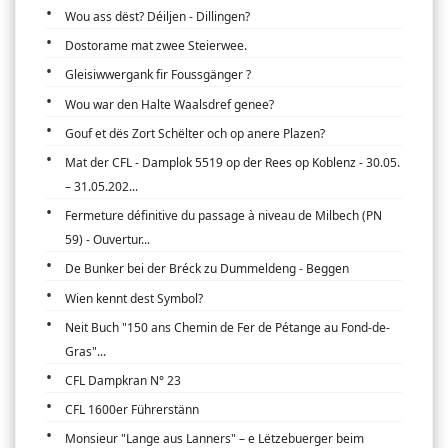
Wou ass dëst? Déiljen - Dillingen?
Dostorame mat zwee Steierwee.
Gleisiwwergank fir Foussgänger ?
Wou war den Halte Waalsdref genee?
Gouf et dës Zort Schëlter och op anere Plazen?
Mat der CFL - Damplok 5519 op der Rees op Koblenz - 30.05.
– 31.05.202...
Fermeture définitive du passage à niveau de Milbech (PN
59) - Ouvertur...
De Bunker bei der Bréck zu Dummeldeng - Beggen
Wien kennt dest Symbol?
Neit Buch "150 ans Chemin de Fer de Pétange au Fond-de-
Gras"...
CFL Dampkran N° 23
CFL 1600er Führerstänn
Monsieur "Lange aus Lanners" – e Lëtzebuerger beim