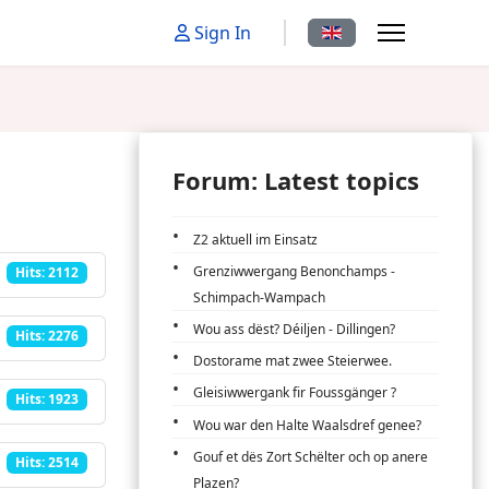
Select your language
Sign In
Forum: Latest topics
Z2 aktuell im Einsatz
Grenziwwergang Benonchamps -
Hits: 2112
Schimpach-Wampach
Wou ass dëst? Déiljen - Dillingen?
Hits: 2276
Dostorame mat zwee Steierwee.
Gleisiwwergank fir Foussgänger ?
Hits: 1923
Wou war den Halte Waalsdref genee?
Gouf et dës Zort Schëlter och op anere
Hits: 2514
Plazen?