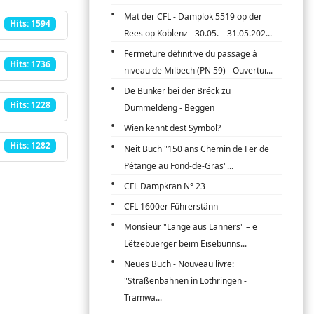
Mat der CFL - Damplok 5519 op der
Hits: 1594
Rees op Koblenz - 30.05. – 31.05.202...
Fermeture définitive du passage à
Hits: 1736
niveau de Milbech (PN 59) - Ouvertur...
De Bunker bei der Bréck zu
Hits: 1228
Dummeldeng - Beggen
Wien kennt dest Symbol?
Hits: 1282
Neit Buch "150 ans Chemin de Fer de
Pétange au Fond-de-Gras"...
CFL Dampkran N° 23
CFL 1600er Führerstänn
Monsieur "Lange aus Lanners" – e
Lëtzebuerger beim Eisebunns...
Neues Buch - Nouveau livre:
"Straßenbahnen in Lothringen -
Tramwa...