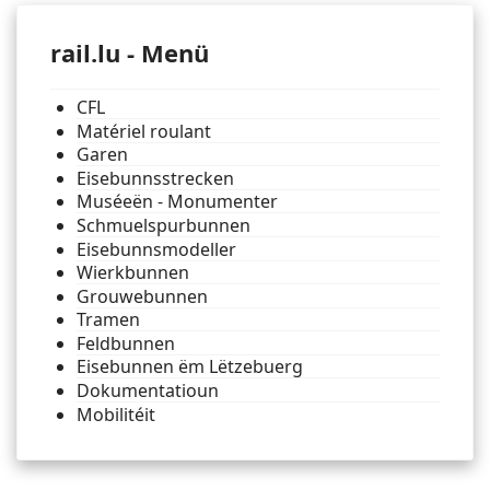
rail.lu - Menü
CFL
Matériel roulant
Garen
Eisebunnsstrecken
Muséeën - Monumenter
Schmuelspurbunnen
Eisebunnsmodeller
Wierkbunnen
Grouwebunnen
Tramen
Feldbunnen
Eisebunnen ëm Lëtzebuerg
Dokumentatioun
Mobilitéit