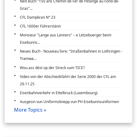
Neit Buch "150 ans Chemin de Fer de Pétange au Fond-de-
Gras"...
CFL Dampkran N° 23
CFL 1600er Führerstänn
Monsieur "Lange aus Lanners" – e Lëtzebuerger beim
Eisebunns...
Neues Buch - Nouveau livre: "Straßenbahnen in Lothringen -
Tramwa...
Wou ass dëst op der Streck vum TICE?
Video von der Abschiedsfahrt der Serie 2000 der CFL am
29.11.25
Eisenbahnverkehr in Ettelbruck (Luxembourg)
Ausgesin vun Uniformsknepp vun PH-Eisebunnsuniformen
More Topics »