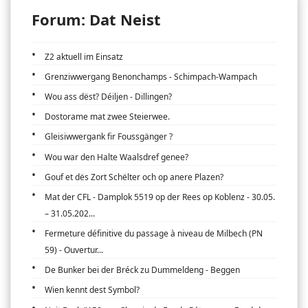
Forum: Dat Neist
Z2 aktuell im Einsatz
Grenziwwergang Benonchamps - Schimpach-Wampach
Wou ass dëst? Déiljen - Dillingen?
Dostorame mat zwee Steierwee.
Gleisiwwergank fir Foussgänger ?
Wou war den Halte Waalsdref genee?
Gouf et dës Zort Schëlter och op anere Plazen?
Mat der CFL - Damplok 5519 op der Rees op Koblenz - 30.05.
– 31.05.202...
Fermeture définitive du passage à niveau de Milbech (PN
59) - Ouvertur...
De Bunker bei der Bréck zu Dummeldeng - Beggen
Wien kennt dest Symbol?