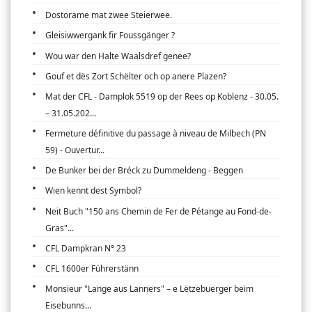
Dostorame mat zwee Steierwee.
Gleisiwwergank fir Foussgänger ?
Wou war den Halte Waalsdref genee?
Gouf et dës Zort Schëlter och op anere Plazen?
Mat der CFL - Damplok 5519 op der Rees op Koblenz - 30.05.
– 31.05.202...
Fermeture définitive du passage à niveau de Milbech (PN
59) - Ouvertur...
De Bunker bei der Bréck zu Dummeldeng - Beggen
Wien kennt dest Symbol?
Neit Buch "150 ans Chemin de Fer de Pétange au Fond-de-
Gras"...
CFL Dampkran N° 23
CFL 1600er Führerstänn
Monsieur "Lange aus Lanners" – e Lëtzebuerger beim
Eisebunns...