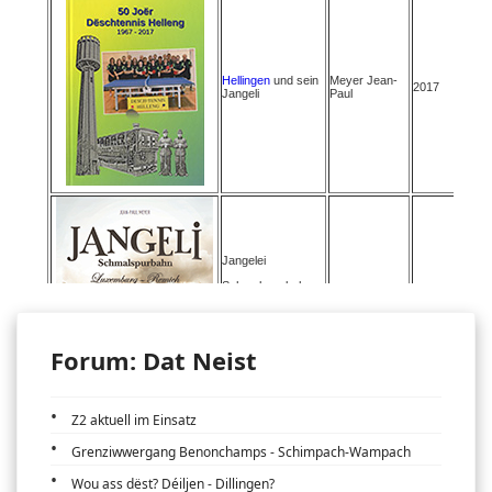
Forum: Dat Neist
Z2 aktuell im Einsatz
Grenziwwergang Benonchamps - Schimpach-Wampach
Wou ass dëst? Déiljen - Dillingen?