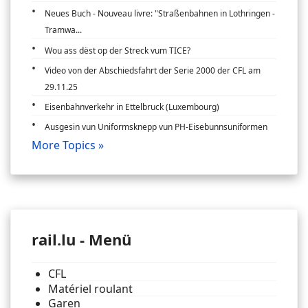
Neues Buch - Nouveau livre: "Straßenbahnen in Lothringen -
Tramwa...
Wou ass dëst op der Streck vum TICE?
Video von der Abschiedsfahrt der Serie 2000 der CFL am
29.11.25
Eisenbahnverkehr in Ettelbruck (Luxembourg)
Ausgesin vun Uniformsknepp vun PH-Eisebunnsuniformen
More Topics »
rail.lu - Menü
CFL
Matériel roulant
Garen