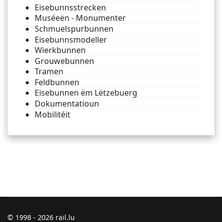
Eisebunnsstrecken
Muséeën - Monumenter
Schmuelspurbunnen
Eisebunnsmodeller
Wierkbunnen
Grouwebunnen
Tramen
Feldbunnen
Eisebunnen ëm Lëtzebuerg
Dokumentatioun
Mobilitéit
© 1998 - 2026 rail.lu