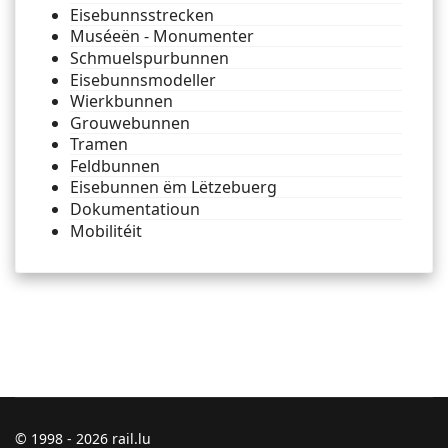
Eisebunnsstrecken
Muséeën - Monumenter
Schmuelspurbunnen
Eisebunnsmodeller
Wierkbunnen
Grouwebunnen
Tramen
Feldbunnen
Eisebunnen ëm Lëtzebuerg
Dokumentatioun
Mobilitéit
© 1998 - 2026 rail.lu