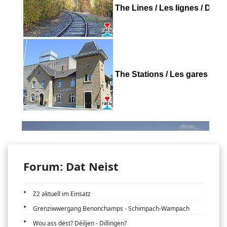
Forum: Dat Neist
Z2 aktuell im Einsatz
Grenziwwergang Benonchamps - Schimpach-Wampach
Wou ass dëst? Déiljen - Dillingen?