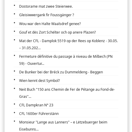
Dostorame mat zwee Steierwee.
Gleisiwwergank fir Foussgänger ?
Wou war den Halte Waalsdref genee?
Gouf et dës Zort Schëlter och op anere Plazen?
Mat der CFL - Damplok 5519 op der Rees op Koblenz - 30.05.
– 31.05.202...
Fermeture définitive du passage à niveau de Milbech (PN
59) - Ouvertur...
De Bunker bei der Bréck zu Dummeldeng - Beggen
Wien kennt dest Symbol?
Neit Buch "150 ans Chemin de Fer de Pétange au Fond-de-
Gras"...
CFL Dampkran N° 23
CFL 1600er Führerstänn
Monsieur "Lange aus Lanners" – e Lëtzebuerger beim
Eisebunns...