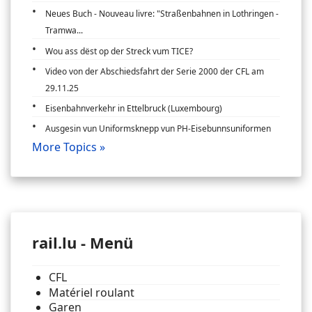
Neues Buch - Nouveau livre: "Straßenbahnen in Lothringen -
Tramwa...
Wou ass dëst op der Streck vum TICE?
Video von der Abschiedsfahrt der Serie 2000 der CFL am
29.11.25
Eisenbahnverkehr in Ettelbruck (Luxembourg)
Ausgesin vun Uniformsknepp vun PH-Eisebunnsuniformen
More Topics »
rail.lu - Menü
CFL
Matériel roulant
Garen