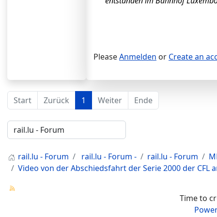
entstanden im Bahnhof Luxembo
Please
Anmelden
or
Create an ac
Start
Zurück
1
Weiter
Ende
rail.lu - Forum
rail.lu - Forum -
rail.lu - Forum
MR
Video von der Abschiedsfahrt der Serie 2000 der CFL 
Time to c
Power