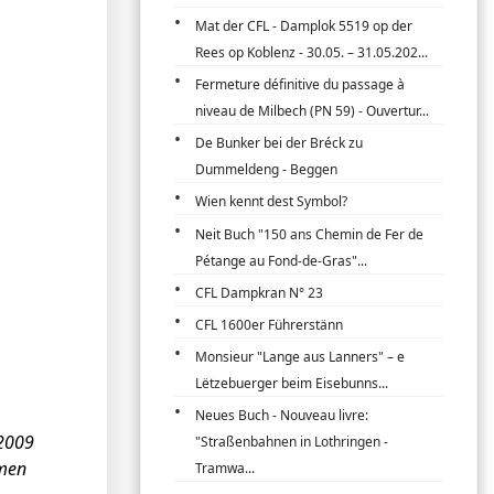
Mat der CFL - Damplok 5519 op der
Rees op Koblenz - 30.05. – 31.05.202...
Fermeture définitive du passage à
niveau de Milbech (PN 59) - Ouvertur...
De Bunker bei der Bréck zu
Dummeldeng - Beggen
Wien kennt dest Symbol?
Neit Buch "150 ans Chemin de Fer de
Pétange au Fond-de-Gras"...
CFL Dampkran N° 23
CFL 1600er Führerstänn
Monsieur "Lange aus Lanners" – e
Lëtzebuerger beim Eisebunns...
Neues Buch - Nouveau livre:
2009
"Straßenbahnen in Lothringen -
men
Tramwa...