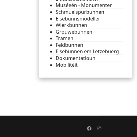
Muséeën - Monumenter
Schmuelspurbunnen
Eisebunnsmodeller
Wierkbunnen
Grouwebunnen
Tramen
Feldbunnen
Eisebunnen ëm Lëtzebuerg
Dokumentatioun
Mobilitéit