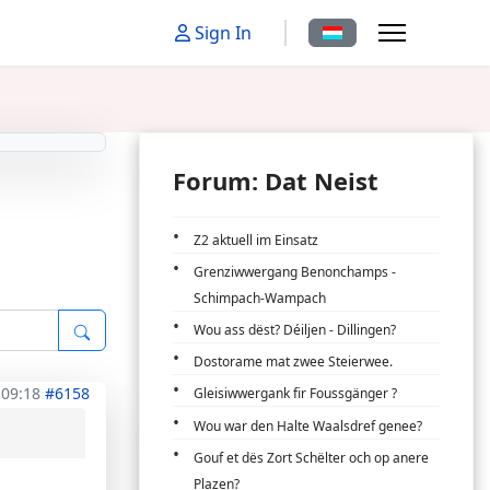
Sprache auswählen
Sign In
Forum: Dat Neist
Z2 aktuell im Einsatz
Grenziwwergang Benonchamps -
Schimpach-Wampach
Wou ass dëst? Déiljen - Dillingen?
Dostorame mat zwee Steierwee.
 09:18
#6158
Gleisiwwergank fir Foussgänger ?
Wou war den Halte Waalsdref genee?
Gouf et dës Zort Schëlter och op anere
Plazen?