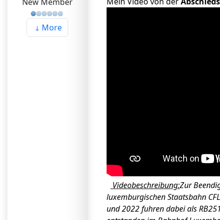
Mein Video von der
Abschieds
New Member
More
Videobeschreibung:
Zur Beendig
luxemburgischen Staatsbahn CFL 
und 2022 fuhren dabei als RB25