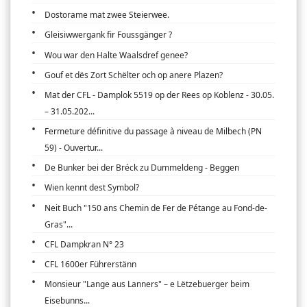
Dostorame mat zwee Steierwee.
Gleisiwwergank fir Foussgänger ?
Wou war den Halte Waalsdref genee?
Gouf et dës Zort Schëlter och op anere Plazen?
Mat der CFL - Damplok 5519 op der Rees op Koblenz - 30.05.
– 31.05.202...
Fermeture définitive du passage à niveau de Milbech (PN
59) - Ouvertur...
De Bunker bei der Bréck zu Dummeldeng - Beggen
Wien kennt dest Symbol?
Neit Buch "150 ans Chemin de Fer de Pétange au Fond-de-
Gras"...
CFL Dampkran N° 23
CFL 1600er Führerstänn
Monsieur "Lange aus Lanners" – e Lëtzebuerger beim
Eisebunns...