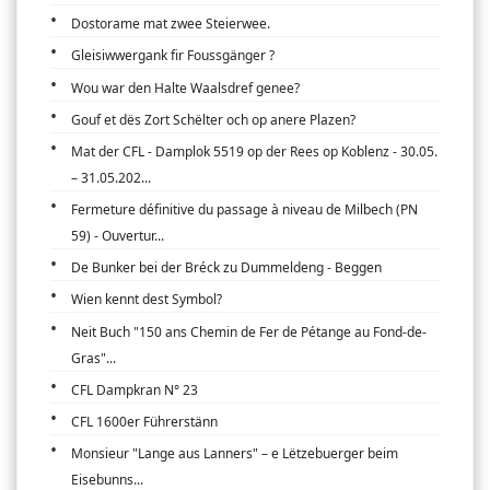
Dostorame mat zwee Steierwee.
Gleisiwwergank fir Foussgänger ?
Wou war den Halte Waalsdref genee?
Gouf et dës Zort Schëlter och op anere Plazen?
Mat der CFL - Damplok 5519 op der Rees op Koblenz - 30.05.
– 31.05.202...
Fermeture définitive du passage à niveau de Milbech (PN
59) - Ouvertur...
De Bunker bei der Bréck zu Dummeldeng - Beggen
Wien kennt dest Symbol?
Neit Buch "150 ans Chemin de Fer de Pétange au Fond-de-
Gras"...
CFL Dampkran N° 23
CFL 1600er Führerstänn
Monsieur "Lange aus Lanners" – e Lëtzebuerger beim
Eisebunns...