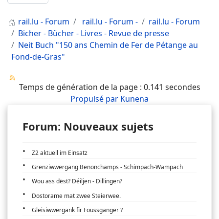
rail.lu - Forum
rail.lu - Forum -
rail.lu - Forum
Bicher - Bücher - Livres - Revue de presse
Neit Buch "150 ans Chemin de Fer de Pétange au
Fond-de-Gras"
Temps de génération de la page : 0.141 secondes
Propulsé par
Kunena
Forum: Nouveaux sujets
Z2 aktuell im Einsatz
Grenziwwergang Benonchamps - Schimpach-Wampach
Wou ass dëst? Déiljen - Dillingen?
Dostorame mat zwee Steierwee.
Gleisiwwergank fir Foussgänger ?