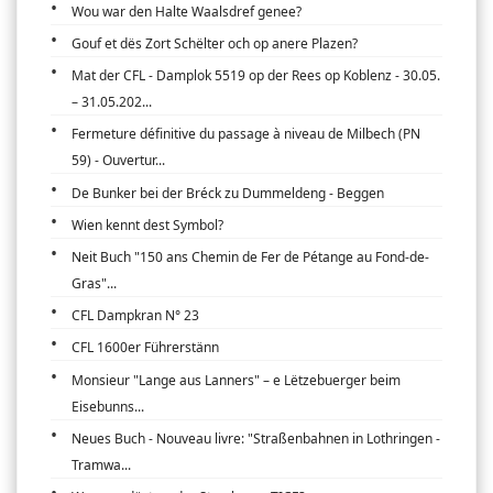
Wou war den Halte Waalsdref genee?
Gouf et dës Zort Schëlter och op anere Plazen?
Mat der CFL - Damplok 5519 op der Rees op Koblenz - 30.05.
– 31.05.202...
Fermeture définitive du passage à niveau de Milbech (PN
59) - Ouvertur...
De Bunker bei der Bréck zu Dummeldeng - Beggen
Wien kennt dest Symbol?
Neit Buch "150 ans Chemin de Fer de Pétange au Fond-de-
Gras"...
CFL Dampkran N° 23
CFL 1600er Führerstänn
Monsieur "Lange aus Lanners" – e Lëtzebuerger beim
Eisebunns...
Neues Buch - Nouveau livre: "Straßenbahnen in Lothringen -
Tramwa...