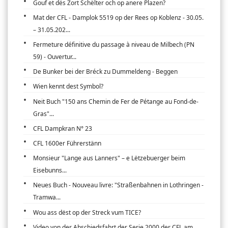
Gouf et dës Zort Schëlter och op anere Plazen?
Mat der CFL - Damplok 5519 op der Rees op Koblenz - 30.05.
– 31.05.202...
Fermeture définitive du passage à niveau de Milbech (PN
59) - Ouvertur...
De Bunker bei der Bréck zu Dummeldeng - Beggen
Wien kennt dest Symbol?
Neit Buch "150 ans Chemin de Fer de Pétange au Fond-de-
Gras"...
CFL Dampkran N° 23
CFL 1600er Führerstänn
Monsieur "Lange aus Lanners" – e Lëtzebuerger beim
Eisebunns...
Neues Buch - Nouveau livre: "Straßenbahnen in Lothringen -
Tramwa...
Wou ass dëst op der Streck vum TICE?
Video von der Abschiedsfahrt der Serie 2000 der CFL am