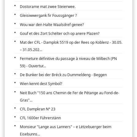
Dostorame mat zwee Steierwee.
Gleisiwwergank fir Foussgänger ?
Wou war den Halte Waalsdref genee?
Gouf et dës Zort Schëlter och op anere Plazen?
Mat der CFL - Damplok 5519 op der Rees op Koblenz - 30.05.
– 31.05.202...
Fermeture définitive du passage à niveau de Milbech (PN
59) - Ouvertur...
De Bunker bei der Bréck zu Dummeldeng - Beggen
Wien kennt dest Symbol?
Neit Buch "150 ans Chemin de Fer de Pétange au Fond-de-
Gras"...
CFL Dampkran N° 23
CFL 1600er Führerstänn
Monsieur "Lange aus Lanners" – e Lëtzebuerger beim
Eisebunns...