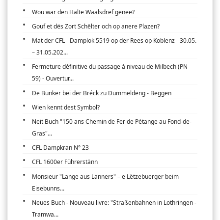
Wou war den Halte Waalsdref genee?
Gouf et dës Zort Schëlter och op anere Plazen?
Mat der CFL - Damplok 5519 op der Rees op Koblenz - 30.05.
– 31.05.202...
Fermeture définitive du passage à niveau de Milbech (PN
59) - Ouvertur...
De Bunker bei der Bréck zu Dummeldeng - Beggen
Wien kennt dest Symbol?
Neit Buch "150 ans Chemin de Fer de Pétange au Fond-de-
Gras"...
CFL Dampkran N° 23
CFL 1600er Führerstänn
Monsieur "Lange aus Lanners" – e Lëtzebuerger beim
Eisebunns...
Neues Buch - Nouveau livre: "Straßenbahnen in Lothringen -
Tramwa...