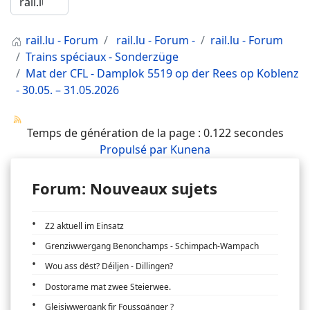
rail.lu - Forum
rail.lu - Forum -
rail.lu - Forum
Trains spéciaux - Sonderzüge
Mat der CFL - Damplok 5519 op der Rees op Koblenz
- 30.05. – 31.05.2026
Temps de génération de la page : 0.122 secondes
Propulsé par
Kunena
Forum: Nouveaux sujets
Z2 aktuell im Einsatz
Grenziwwergang Benonchamps - Schimpach-Wampach
Wou ass dëst? Déiljen - Dillingen?
Dostorame mat zwee Steierwee.
Gleisiwwergank fir Foussgänger ?