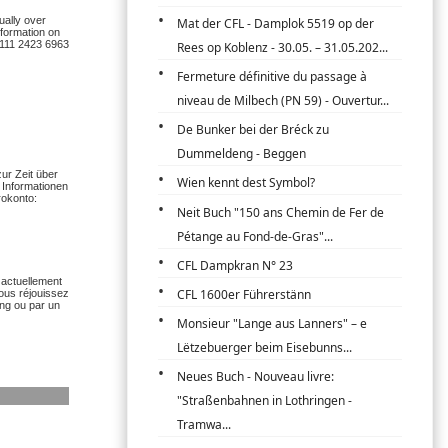
Mat der CFL - Damplok 5519 op der
Rees op Koblenz - 30.05. – 31.05.202...
Fermeture définitive du passage à
niveau de Milbech (PN 59) - Ouvertur...
De Bunker bei der Bréck zu
Dummeldeng - Beggen
Wien kennt dest Symbol?
Neit Buch "150 ans Chemin de Fer de
Pétange au Fond-de-Gras"...
CFL Dampkran N° 23
CFL 1600er Führerstänn
Monsieur "Lange aus Lanners" – e
Lëtzebuerger beim Eisebunns...
Neues Buch - Nouveau livre:
"Straßenbahnen in Lothringen -
Tramwa...