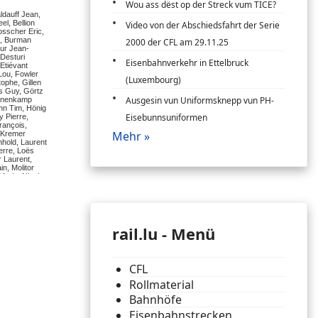
Wou ass dëst op der Streck vum TICE?
Video von der Abschiedsfahrt der Serie
2000 der CFL am 29.11.25
Eisenbahnverkehr in Ettelbruck
(Luxembourg)
Ausgesin vun Uniformsknepp vun PH-
Eisebunnsuniformen
Mehr »
rail.lu - Menü
CFL
Rollmaterial
Bahnhöfe
Eisenbahnstrecken