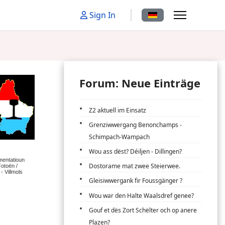
Sprache auswählen
Sign In
Forum: Neue Einträge
Z2 aktuell im Einsatz
Grenziwwergang Benonchamps -
Schimpach-Wampach
Wou ass dëst? Déiljen - Dillingen?
Dostorame mat zwee Steierwee.
Gleisiwwergank fir Foussgänger ?
Wou war den Halte Waalsdref genee?
Gouf et dës Zort Schëlter och op anere
Plazen?