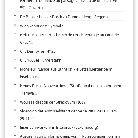
Fermeture définitive du passage à niveau de Milbech (PN
59) - Ouvertur...
De Bunker bei der Bréck zu Dummeldeng - Beggen
Wien kennt dest Symbol?
Neit Buch "150 ans Chemin de Fer de Pétange au Fond-de-
Gras"...
CFL Dampkran N° 23
CFL 1600er Führerstänn
Monsieur "Lange aus Lanners" – e Lëtzebuerger beim
Eisebunns...
Neues Buch - Nouveau livre: "Straßenbahnen in Lothringen -
Tramwa...
Wou ass dëst op der Streck vum TICE?
Video von der Abschiedsfahrt der Serie 2000 der CFL am
29.11.25
Eisenbahnverkehr in Ettelbruck (Luxembourg)
Ausgesin vun Uniformsknepp vun PH-Eisebunnsuniformen