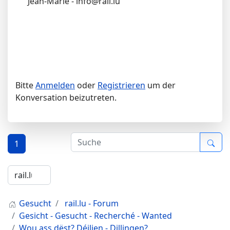
Jean-Marie - info@rail.lu
Bitte
Anmelden
oder
Registrieren
um der
Konversation beizutreten.
1
Gesucht
rail.lu - Forum
Gesicht - Gesucht - Recherché - Wanted
Wou ass dëst? Déiljen - Dillingen?