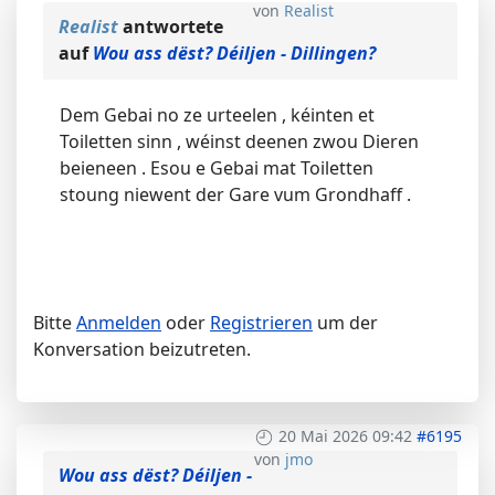
von
Realist
Realist
antwortete
auf
Wou ass dëst? Déiljen - Dillingen?
Dem Gebai no ze urteelen , kéinten et
Toiletten sinn , wéinst deenen zwou Dieren
beieneen . Esou e Gebai mat Toiletten
stoung niewent der Gare vum Grondhaff .
Bitte
Anmelden
oder
Registrieren
um der
Konversation beizutreten.
20 Mai 2026 09:42
#6195
von
jmo
Wou ass dëst? Déiljen -