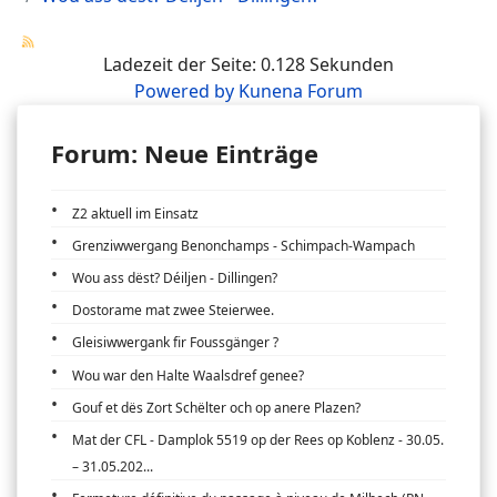
Ladezeit der Seite: 0.128 Sekunden
Powered by
Kunena Forum
Forum: Neue Einträge
Z2 aktuell im Einsatz
Grenziwwergang Benonchamps - Schimpach-Wampach
Wou ass dëst? Déiljen - Dillingen?
Dostorame mat zwee Steierwee.
Gleisiwwergank fir Foussgänger ?
Wou war den Halte Waalsdref genee?
Gouf et dës Zort Schëlter och op anere Plazen?
Mat der CFL - Damplok 5519 op der Rees op Koblenz - 30.05.
– 31.05.202...