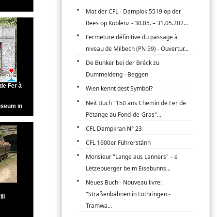
Mat der CFL - Damplok 5519 op der
Rees op Koblenz - 30.05. – 31.05.202...
Fermeture définitive du passage à
niveau de Milbech (PN 59) - Ouvertur...
De Bunker bei der Bréck zu
Dummeldeng - Beggen
Wien kennt dest Symbol?
Neit Buch "150 ans Chemin de Fer de
Pétange au Fond-de-Gras"...
CFL Dampkran N° 23
CFL 1600er Führerstänn
Monsieur "Lange aus Lanners" – e
Lëtzebuerger beim Eisebunns...
Neues Buch - Nouveau livre:
"Straßenbahnen in Lothringen -
Tramwa...