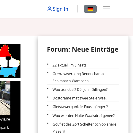
Sprache auswählen
Sign In
Forum: Neue Einträge
Z2 aktuell im Einsatz
Grenziwwergang Benonchamps -
Schimpach-Wampach
Wou ass dëst? Déiljen - Dillingen?
Dostorame mat zwee Steierwee.
Gleisiwwergank fir Foussgänger ?
Wou war den Halte Waalsdref genee?
Gouf et dës Zort Schëlter och op anere
Plazen?