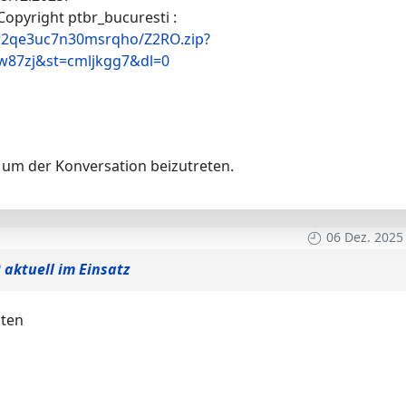
, Copyright ptbr_bucuresti :
pr2qe3uc7n30msrqho/Z2RO.zip?
w87zj&st=cmljkgg7&dl=0
um der Konversation beizutreten.
06 Dez. 2025
 aktuell im Einsatz
lten