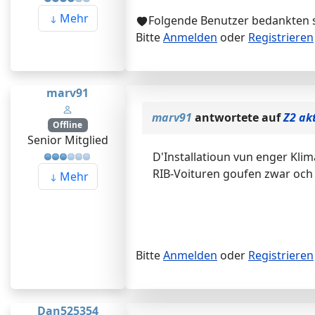
Mehr
Folgende Benutzer bedankten 
Bitte
Anmelden
oder
Registrieren
marv91
marv91
antwortete auf
Z2 ak
Offline
Senior Mitglied
D'Installatioun vun enger Kl
RIB-Voituren goufen zwar och 
Mehr
Bitte
Anmelden
oder
Registrieren
Dan525354