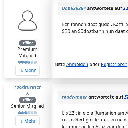
Dan525354
antwortete auf
Z2
Ech fannen daat gudd , Kaffi- 
SBB an Südostbahn hun daat oc
Offline
Premium
Mitglied
Bitte
Anmelden
oder
Registrieren
Mehr
roadrunner
roadrunner
antwortete auf
Z
Offline
Senior Mitglied
Eis Z2 sin elo a Rumänien am 
renovéiert gin, kruten en nei
Mehr
kommerziellen Asaz war den 1