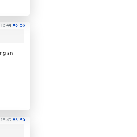
 16:44
#6156
eng an
 18:49
#6150