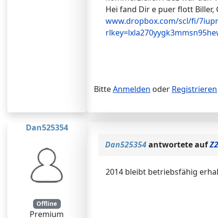
Hei fand Dir e puer flott Biller
www.dropbox.com/scl/fi/7iu
rlkey=lxla270yygk3mmsn95he
Bitte
Anmelden
oder
Registrieren
Dan525354
Dan525354
antwortete auf
Z2
2014 bleibt betriebsfähig erha
Offline
Premium