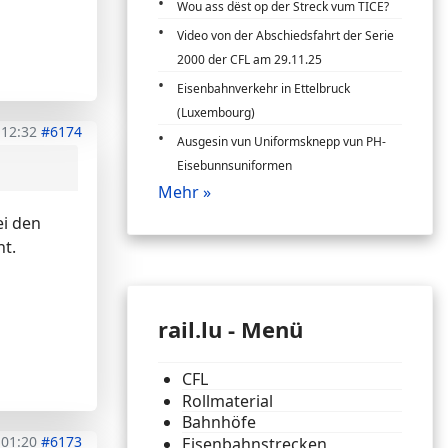
Wou ass dëst op der Streck vum TICE?
Video von der Abschiedsfahrt der Serie
2000 der CFL am 29.11.25
Eisenbahnverkehr in Ettelbruck
(Luxembourg)
 12:32
#6174
Ausgesin vun Uniformsknepp vun PH-
Eisebunnsuniformen
Mehr »
ei den
ht.
rail.lu - Menü
CFL
Rollmaterial
Bahnhöfe
 01:20
#6173
Eisenbahnstrecken