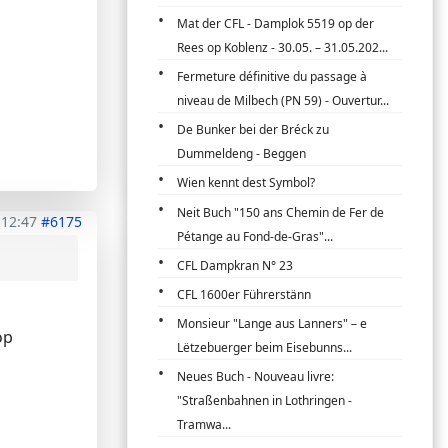
Mat der CFL - Damplok 5519 op der
Rees op Koblenz - 30.05. – 31.05.202...
Fermeture définitive du passage à
niveau de Milbech (PN 59) - Ouvertur...
De Bunker bei der Bréck zu
Dummeldeng - Beggen
Wien kennt dest Symbol?
Neit Buch "150 ans Chemin de Fer de
 12:47
#6175
Pétange au Fond-de-Gras"...
CFL Dampkran N° 23
CFL 1600er Führerstänn
Monsieur "Lange aus Lanners" – e
op
Lëtzebuerger beim Eisebunns...
Neues Buch - Nouveau livre:
"Straßenbahnen in Lothringen -
Tramwa...