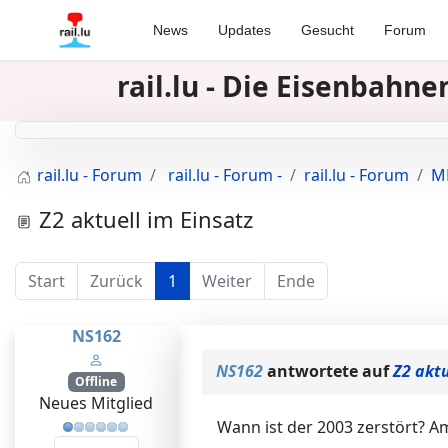
News
Updates
Gesucht
Forum
rail.lu - Die Eisenbah
rail.lu - Forum
rail.lu - Forum -
rail.lu - Forum
MR
Z2 aktuell im Einsatz
Start
Zurück
1
Weiter
Ende
NS162
NS162
antwortete auf
Z2 aktu
Offline
Neues Mitglied
Wann ist der 2003 zerstört? 