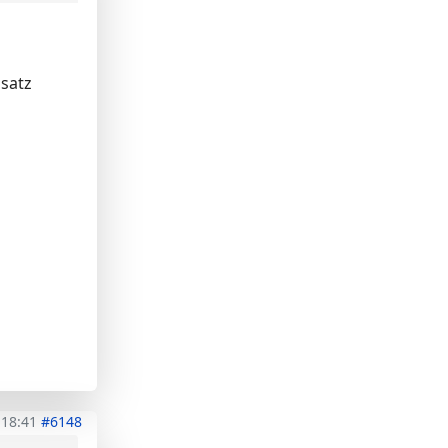
nsatz
 18:41
#6148