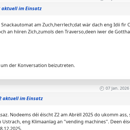
 aktuell im Einsatz
a Snackautomat am Zuch,herrlech;dat wär dach eng Idii fir C
h an hiiren Zich,zumols den Traverso,deen iwer de Gotthard
um der Konversation beizutreten.
07 Jan. 2026
2 aktuell im Einsatz
Asaz. Nodeems déi éischt Z2 am Abrëll 2025 do ukomm ass, 
en Ustrach, eng Klimaanlag an "vending machines". Deen éis
8.12.2025.