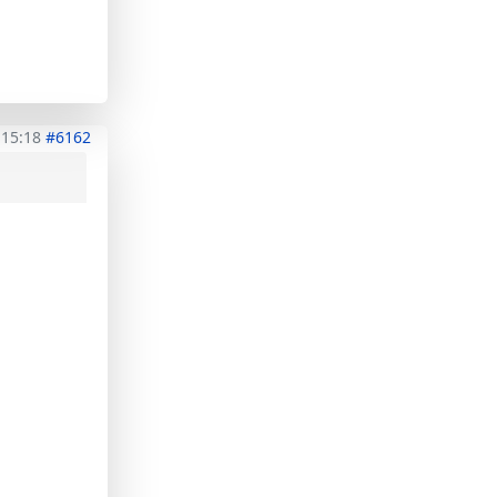
 15:18
#6162