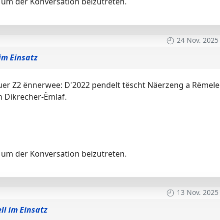
um der Konversation beizutreten.
24 Nov. 2025
im Einsatz
puer Z2 ënnerwee: D'2022 pendelt tëscht Näerzeng a Rëmel
 Dikrecher-Ëmlaf.
um der Konversation beizutreten.
13 Nov. 2025
ll im Einsatz