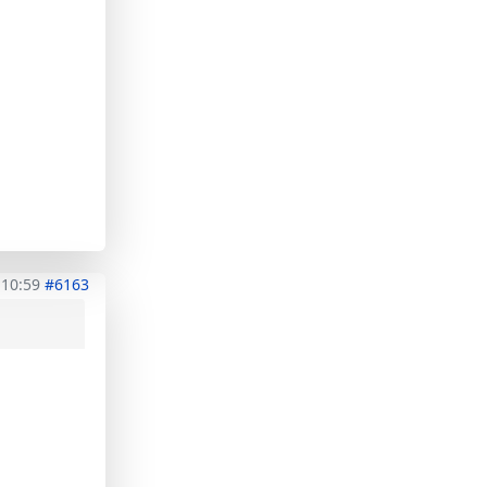
 10:59
#6163