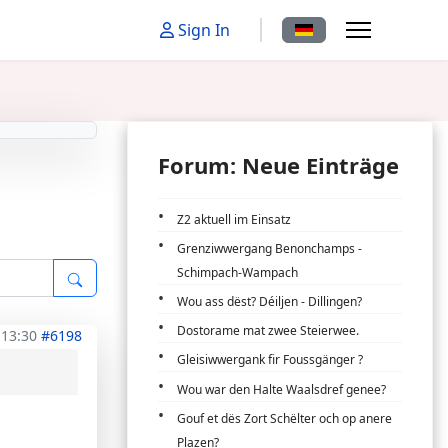
Sprache auswählen
Sign In
Forum: Neue Einträge
Z2 aktuell im Einsatz
Grenziwwergang Benonchamps -
Schimpach-Wampach
Wou ass dëst? Déiljen - Dillingen?
Dostorame mat zwee Steierwee.
 13:30
#6198
Gleisiwwergank fir Foussgänger ?
Wou war den Halte Waalsdref genee?
Gouf et dës Zort Schëlter och op anere
Plazen?