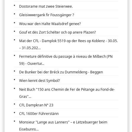
Dostorame mat zwee Steierwee.
Gleisiwwergank fir Foussgänger ?
Wou war den Halte Waalsdref genee?
Gouf et dës Zort Schëlter och op anere Plazen?
Mat der CFL - Damplok 5519 op der Rees op Koblenz - 30.05.
– 31.05.202...
Fermeture définitive du passage à niveau de Milbech (PN
59) - Ouvertur...
De Bunker bei der Bréck zu Dummeldeng - Beggen
Wien kennt dest Symbol?
Neit Buch "150 ans Chemin de Fer de Pétange au Fond-de-
Gras"...
CFL Dampkran N° 23
CFL 1600er Führerstänn
Monsieur "Lange aus Lanners" – e Lëtzebuerger beim
Eisebunns...