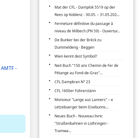
Mat der CFL - Damplok 5519 op der
Rees op Koblenz - 30.05. – 31.05.202...
Fermeture définitive du passage à
niveau de Milbech (PN 59) - Ouvertur...
De Bunker bei der Bréck zu
Dummeldeng - Beggen
Wien kennt dest Symbol?
Neit Buch "150 ans Chemin de Fer de
'
AMTF -
Pétange au Fond-de-Gras"...
CFL Dampkran N° 23
CFL 1600er Führerstänn
Monsieur "Lange aus Lanners" – e
Lëtzebuerger beim Eisebunns...
Neues Buch - Nouveau livre:
"Straßenbahnen in Lothringen -
Tramwa...