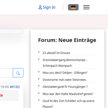
Sprache auswählen
Sign In
Forum: Neue Einträge
Z2 aktuell im Einsatz
Grenziwwergang Benonchamps -
Schimpach-Wampach
Wou ass dëst? Déiljen - Dillingen?
Dostorame mat zwee Steierwee.
 18:08
#6182
Gleisiwwergank fir Foussgänger ?
Wou war den Halte Waalsdref genee?
in
Gouf et dës Zort Schëlter och op anere
Plazen?