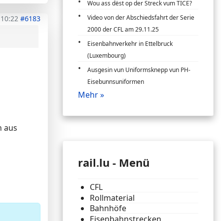
Wou ass dëst op der Streck vum TICE?
Video von der Abschiedsfahrt der Serie
 10:22
#6183
2000 der CFL am 29.11.25
Eisenbahnverkehr in Ettelbruck
(Luxembourg)
Ausgesin vun Uniformsknepp vun PH-
Eisebunnsuniformen
Mehr »
n aus
rail.lu - Menü
CFL
Rollmaterial
Bahnhöfe
Eisenbahnstrecken