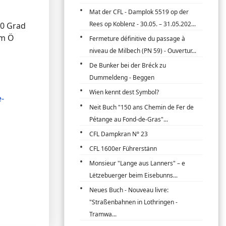
Mat der CFL - Damplok 5519 op der
Rees op Koblenz - 30.05. – 31.05.202...
80 Grad
um Ö
Fermeture définitive du passage à
niveau de Milbech (PN 59) - Ouvertur...
De Bunker bei der Bréck zu
Dummeldeng - Beggen
Wien kennt dest Symbol?
-
Neit Buch "150 ans Chemin de Fer de
Pétange au Fond-de-Gras"...
CFL Dampkran N° 23
CFL 1600er Führerstänn
Monsieur "Lange aus Lanners" – e
Lëtzebuerger beim Eisebunns...
Neues Buch - Nouveau livre:
"Straßenbahnen in Lothringen -
Tramwa...