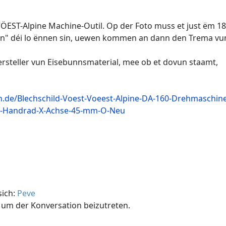
ÖEST-Alpine Machine-Outil. Op der Foto muss et just ëm 1
tzen" déi lo ënnen sin, uewen kommen an dann den Trema v
rsteller vun Eisebunnsmaterial, mee ob et dovun staamt,
.de/Blechschild-Voest-Voeest-Alpine-DA-160-Drehmaschine
er-Handrad-X-Achse-45-mm-O-Neu
sich:
Peve
um der Konversation beizutreten.