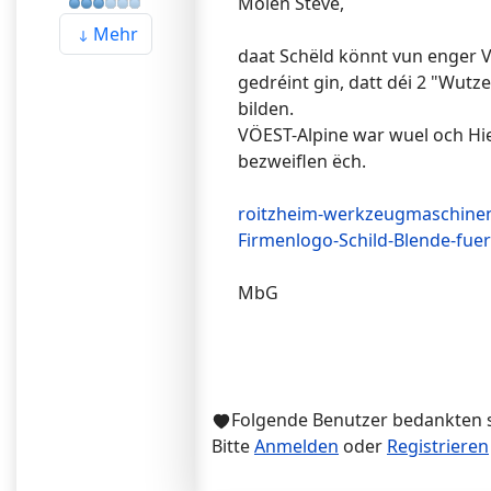
Moien Steve,
Mehr
daat Schëld könnt vun enger V
gedréint gin, datt déi 2 "Wu
bilden.
VÖEST-Alpine war wuel och Hie
bezweiflen ëch.
roitzheim-werkzeugmaschinen
Firmenlogo-Schild-Blende-fu
MbG
Folgende Benutzer bedankten 
Bitte
Anmelden
oder
Registrieren