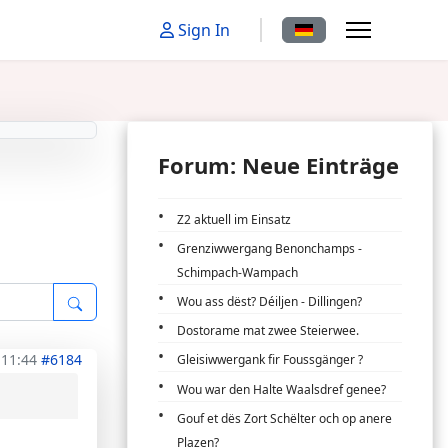
Sprache auswählen
Sign In
Forum: Neue Einträge
Z2 aktuell im Einsatz
Grenziwwergang Benonchamps -
Schimpach-Wampach
Wou ass dëst? Déiljen - Dillingen?
Dostorame mat zwee Steierwee.
 11:44
#6184
Gleisiwwergank fir Foussgänger ?
Wou war den Halte Waalsdref genee?
Gouf et dës Zort Schëlter och op anere
Plazen?