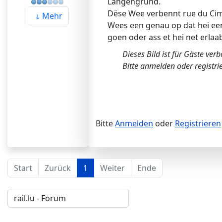
Langengrund.
Dëse Wee verbennt rue du Cime
Mehr
Wees een genau op dat hei een
goen oder ass et hei net erlaab
Dieses Bild ist für Gäste ver
Bitte anmelden oder registri
Bitte
Anmelden
oder
Registrieren
Start
Zurück
1
Weiter
Ende