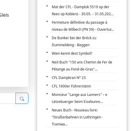
Mat der CFL - Damplok 5519 op der
Rees op Koblenz - 30.05. – 31.05.202...
Gleis
Fermeture définitive du passage à
niveau de Milbech (PN 59) - Ouvertur...
De Bunker bei der Bréck zu
Dummeldeng - Beggen
Wien kennt dest Symbol?
Neit Buch "150 ans Chemin de Fer de
Pétange au Fond-de-Gras"...
CFL Dampkran N° 23
CFL 1600er Führerstänn
Monsieur "Lange aus Lanners" – e
Lëtzebuerger beim Eisebunns...
Neues Buch - Nouveau livre:
"Straßenbahnen in Lothringen -
Tramwa...