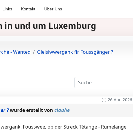
Links
Kontakt
Über Uns
nen in und um Luxemburg
erché - Wanted
Gleisiwwergank fir Foussgänger ?
26 Apr. 2026
er ?
wurde erstellt von
clauhe
iwwergank, Fousswee, op der Streck Tétange - Rumelange