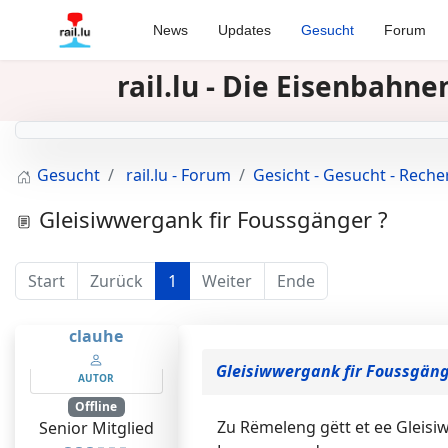
News
Updates
Gesucht
Forum
rail.lu - Die Eisenbah
Gesucht
rail.lu - Forum
Gesicht - Gesucht - Rech
Gleisiwwergank fir Foussgänger ?
Start
Zurück
1
Weiter
Ende
clauhe
Gleisiwwergank fir Foussgäng
AUTOR
Offline
Zu Rëmeleng gëtt et ee Gleis
Senior Mitglied