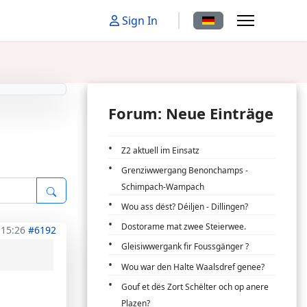
Sprache auswählen
Sign In
Forum: Neue Einträge
Z2 aktuell im Einsatz
Grenziwwergang Benonchamps -
Schimpach-Wampach
Wou ass dëst? Déiljen - Dillingen?
Dostorame mat zwee Steierwee.
 15:26
#6192
Gleisiwwergank fir Foussgänger ?
Wou war den Halte Waalsdref genee?
Gouf et dës Zort Schëlter och op anere
Plazen?