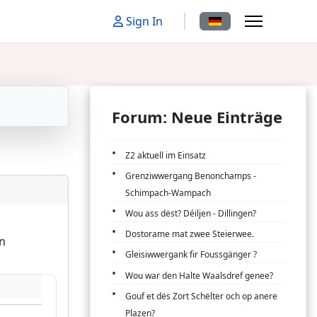
Sprache auswählen
Sign In
Forum: Neue Einträge
Z2 aktuell im Einsatz
Grenziwwergang Benonchamps -
Schimpach-Wampach
Wou ass dëst? Déiljen - Dillingen?
Dostorame mat zwee Steierwee.
n
Gleisiwwergank fir Foussgänger ?
Wou war den Halte Waalsdref genee?
Gouf et dës Zort Schëlter och op anere
Plazen?