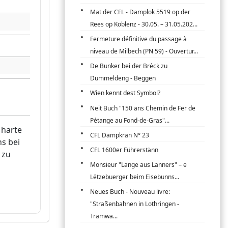
Mat der CFL - Damplok 5519 op der
Rees op Koblenz - 30.05. – 31.05.202...
Fermeture définitive du passage à
niveau de Milbech (PN 59) - Ouvertur...
De Bunker bei der Bréck zu
Dummeldeng - Beggen
Wien kennt dest Symbol?
Neit Buch "150 ans Chemin de Fer de
Pétange au Fond-de-Gras"...
 harte
CFL Dampkran N° 23
s bei
CFL 1600er Führerstänn
 zu
Monsieur "Lange aus Lanners" – e
Lëtzebuerger beim Eisebunns...
Neues Buch - Nouveau livre:
"Straßenbahnen in Lothringen -
Tramwa...