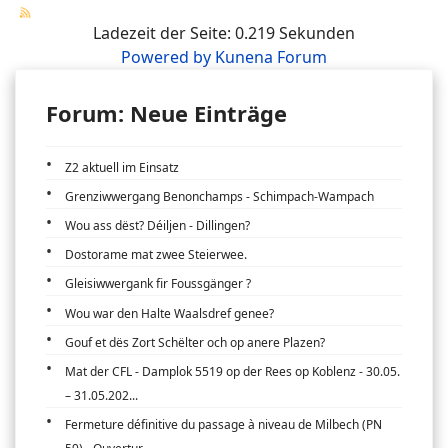
Ladezeit der Seite: 0.219 Sekunden
Powered by
Kunena Forum
Forum: Neue Einträge
Z2 aktuell im Einsatz
Grenziwwergang Benonchamps - Schimpach-Wampach
Wou ass dëst? Déiljen - Dillingen?
Dostorame mat zwee Steierwee.
Gleisiwwergank fir Foussgänger ?
Wou war den Halte Waalsdref genee?
Gouf et dës Zort Schëlter och op anere Plazen?
Mat der CFL - Damplok 5519 op der Rees op Koblenz - 30.05.
– 31.05.202...
Fermeture définitive du passage à niveau de Milbech (PN