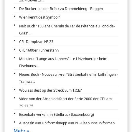
59) - Ouvertur...
De Bunker bei der Bréck zu Dummeldeng - Beggen
Wien kennt dest Symbol?
Neit Buch "150 ans Chemin de Fer de Pétange au Fond-de-
Gras"...
CFL Dampkran N° 23
CFL 1600er Führerstänn
Monsieur "Lange aus Lanners" – e Lëtzebuerger beim
Eisebunns...
Neues Buch - Nouveau livre: "Straßenbahnen in Lothringen -
Tramwa...
Wou ass dëst op der Streck vum TICE?
Video von der Abschiedsfahrt der Serie 2000 der CFL am
29.11.25
Eisenbahnverkehr in Ettelbruck (Luxembourg)
Ausgesin vun Uniformsknepp vun PH-Eisebunnsuniformen
Mehr »