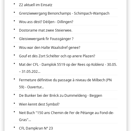
Z2 aktuell im Einsatz
Grenziwwergang Benonchamps - Schimpach-Wampach
Wou ass dëst? Déiljen - Dillingen?
Dostorame mat zwee Steierwee.
Gleisiwwergank fir Foussgänger ?
Wou war den Halte Waalsdref genee?
Gouf et dës Zort Schëlter och op anere Plazen?
Mat der CFL - Damplok 5519 op der Rees op Koblenz - 30.05.
– 31.05.202...
Fermeture définitive du passage à niveau de Milbech (PN
59) - Ouvertur...
De Bunker bei der Bréck zu Dummeldeng - Beggen
Wien kennt dest Symbol?
Neit Buch "150 ans Chemin de Fer de Pétange au Fond-de-
Gras"...
CFL Dampkran N° 23