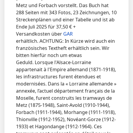
Metz und Forbach vorstellt. Das Buch hat
288 Seiten mit 343 Fotos, 23 Zeichnungen, 10
Streckenplänen und einer Tabelle und ist ab
Ende Juli 2025 für 37,50 € +
Versandkosten über
GAR
erhältlich. ACHTUNG: In Kürze wird auch ein
französisches Textheft erhältlich sein. Wir
bitten hierfür noch um etwas
Geduld. Lorsque l'Alsace-Lorraine
appartenait à l'Empire allemand (1871-1918),
les infrastructures furent étendues et
modernisées. Dans la « Lorraine allemande »
annexée, l’actuel département français de la
Moselle, furent construits les tramways de
Metz (1875-1948), Saint-Avold (1910-1944),
Forbach (1911-1944), Morhange (1911-1918),
Thionville (1912-1952), Novéant-Gorze (1912-
1933) et Hagondange (1912-1964). Ces