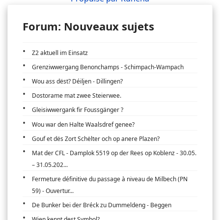
Forum: Nouveaux sujets
Z2 aktuell im Einsatz
Grenziwwergang Benonchamps - Schimpach-Wampach
Wou ass dëst? Déiljen - Dillingen?
Dostorame mat zwee Steierwee.
Gleisiwwergank fir Foussgänger ?
Wou war den Halte Waalsdref genee?
Gouf et dës Zort Schëlter och op anere Plazen?
Mat der CFL - Damplok 5519 op der Rees op Koblenz - 30.05.
– 31.05.202...
Fermeture définitive du passage à niveau de Milbech (PN
59) - Ouvertur...
De Bunker bei der Bréck zu Dummeldeng - Beggen
Wien kennt dest Symbol?