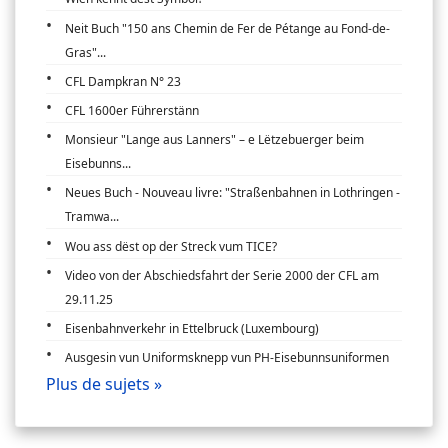
Neit Buch "150 ans Chemin de Fer de Pétange au Fond-de-
Gras"...
CFL Dampkran N° 23
CFL 1600er Führerstänn
Monsieur "Lange aus Lanners" – e Lëtzebuerger beim
Eisebunns...
Neues Buch - Nouveau livre: "Straßenbahnen in Lothringen -
Tramwa...
Wou ass dëst op der Streck vum TICE?
Video von der Abschiedsfahrt der Serie 2000 der CFL am
29.11.25
Eisenbahnverkehr in Ettelbruck (Luxembourg)
Ausgesin vun Uniformsknepp vun PH-Eisebunnsuniformen
Plus de sujets »