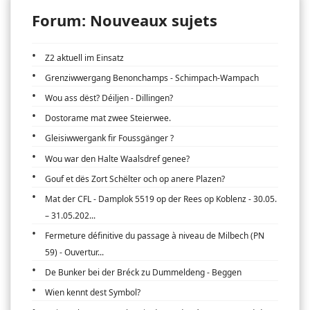
Forum: Nouveaux sujets
Z2 aktuell im Einsatz
Grenziwwergang Benonchamps - Schimpach-Wampach
Wou ass dëst? Déiljen - Dillingen?
Dostorame mat zwee Steierwee.
Gleisiwwergank fir Foussgänger ?
Wou war den Halte Waalsdref genee?
Gouf et dës Zort Schëlter och op anere Plazen?
Mat der CFL - Damplok 5519 op der Rees op Koblenz - 30.05.
– 31.05.202...
Fermeture définitive du passage à niveau de Milbech (PN
59) - Ouvertur...
De Bunker bei der Bréck zu Dummeldeng - Beggen
Wien kennt dest Symbol?