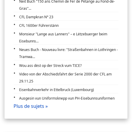
Neit Buch "150 ans Chemin de Fer de Pétange au Fond-de-
Gras"...
CFL Dampkran N° 23
CFL 1600er Führerstänn
Monsieur "Lange aus Lanners" – e Lëtzebuerger beim
Eisebunns...
Neues Buch - Nouveau livre: "Straßenbahnen in Lothringen -
Tramwa...
Wou ass dëst op der Streck vum TICE?
Video von der Abschiedsfahrt der Serie 2000 der CFL am
29.11.25
Eisenbahnverkehr in Ettelbruck (Luxembourg)
Ausgesin vun Uniformsknepp vun PH-Eisebunnsuniformen
Plus de sujets »