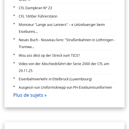
CFL Dampkran N° 23
CFL 1600er Führerstänn
Monsieur "Lange aus Lanners" – e Lëtzebuerger beim
Eisebunns...
Neues Buch - Nouveau livre: "Straßenbahnen in Lothringen -
Tramwa...
Wou ass dëst op der Streck vum TICE?
Video von der Abschiedsfahrt der Serie 2000 der CFL am
29.11.25
Eisenbahnverkehr in Ettelbruck (Luxembourg)
Ausgesin vun Uniformsknepp vun PH-Eisebunnsuniformen
Plus de sujets »