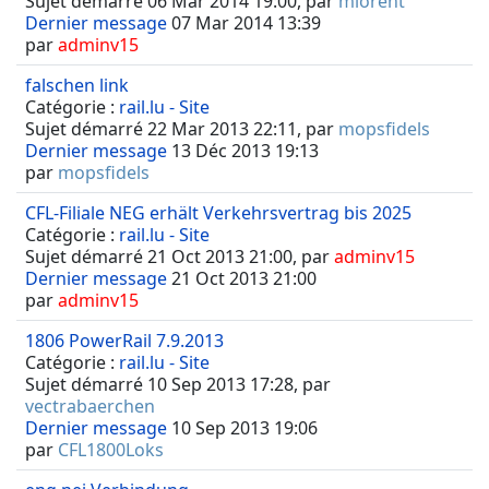
Sujet démarré 06 Mar 2014 19:00, par
mlorent
Dernier message
07 Mar 2014 13:39
par
adminv15
falschen link
Catégorie :
rail.lu - Site
Sujet démarré 22 Mar 2013 22:11, par
mopsfidels
Dernier message
13 Déc 2013 19:13
par
mopsfidels
CFL-Filiale NEG erhält Verkehrsvertrag bis 2025
Catégorie :
rail.lu - Site
Sujet démarré 21 Oct 2013 21:00, par
adminv15
Dernier message
21 Oct 2013 21:00
par
adminv15
1806 PowerRail 7.9.2013
Catégorie :
rail.lu - Site
Sujet démarré 10 Sep 2013 17:28, par
vectrabaerchen
Dernier message
10 Sep 2013 19:06
par
CFL1800Loks