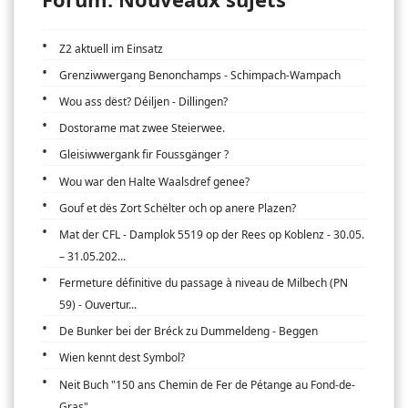
Z2 aktuell im Einsatz
Grenziwwergang Benonchamps - Schimpach-Wampach
Wou ass dëst? Déiljen - Dillingen?
Dostorame mat zwee Steierwee.
Gleisiwwergank fir Foussgänger ?
Wou war den Halte Waalsdref genee?
Gouf et dës Zort Schëlter och op anere Plazen?
Mat der CFL - Damplok 5519 op der Rees op Koblenz - 30.05.
– 31.05.202...
Fermeture définitive du passage à niveau de Milbech (PN
59) - Ouvertur...
De Bunker bei der Bréck zu Dummeldeng - Beggen
Wien kennt dest Symbol?
Neit Buch "150 ans Chemin de Fer de Pétange au Fond-de-
Gras"...