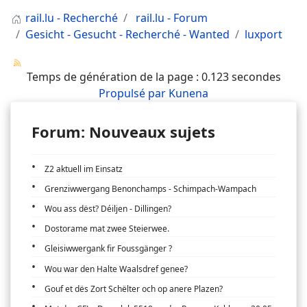
rail.lu - Recherché
rail.lu - Forum
Gesicht - Gesucht - Recherché - Wanted
luxport
Temps de génération de la page : 0.123 secondes
Propulsé par
Kunena
Forum: Nouveaux sujets
Z2 aktuell im Einsatz
Grenziwwergang Benonchamps - Schimpach-Wampach
Wou ass dëst? Déiljen - Dillingen?
Dostorame mat zwee Steierwee.
Gleisiwwergank fir Foussgänger ?
Wou war den Halte Waalsdref genee?
Gouf et dës Zort Schëlter och op anere Plazen?