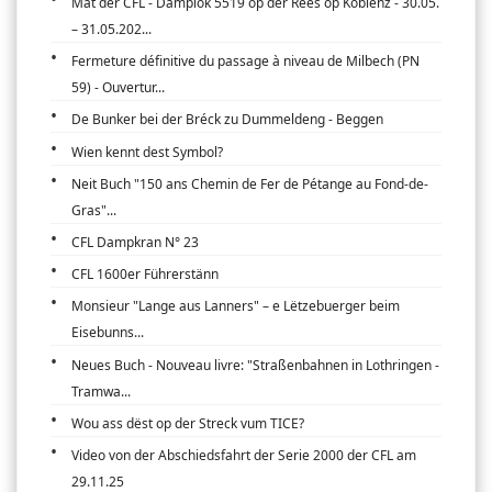
Mat der CFL - Damplok 5519 op der Rees op Koblenz - 30.05.
– 31.05.202...
Fermeture définitive du passage à niveau de Milbech (PN
59) - Ouvertur...
De Bunker bei der Bréck zu Dummeldeng - Beggen
Wien kennt dest Symbol?
Neit Buch "150 ans Chemin de Fer de Pétange au Fond-de-
Gras"...
CFL Dampkran N° 23
CFL 1600er Führerstänn
Monsieur "Lange aus Lanners" – e Lëtzebuerger beim
Eisebunns...
Neues Buch - Nouveau livre: "Straßenbahnen in Lothringen -
Tramwa...
Wou ass dëst op der Streck vum TICE?
Video von der Abschiedsfahrt der Serie 2000 der CFL am
29.11.25