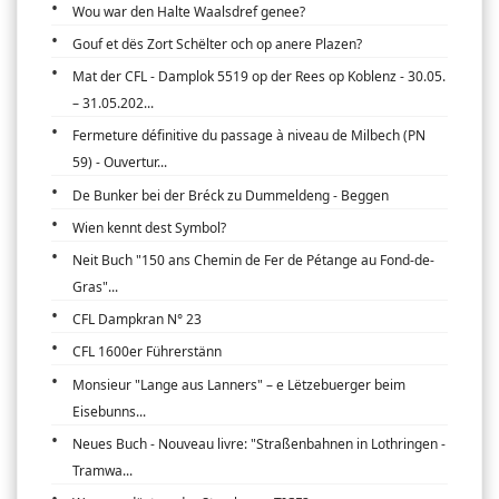
Wou war den Halte Waalsdref genee?
Gouf et dës Zort Schëlter och op anere Plazen?
Mat der CFL - Damplok 5519 op der Rees op Koblenz - 30.05.
– 31.05.202...
Fermeture définitive du passage à niveau de Milbech (PN
59) - Ouvertur...
De Bunker bei der Bréck zu Dummeldeng - Beggen
Wien kennt dest Symbol?
Neit Buch "150 ans Chemin de Fer de Pétange au Fond-de-
Gras"...
CFL Dampkran N° 23
CFL 1600er Führerstänn
Monsieur "Lange aus Lanners" – e Lëtzebuerger beim
Eisebunns...
Neues Buch - Nouveau livre: "Straßenbahnen in Lothringen -
Tramwa...