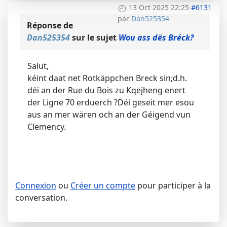
13 Oct 2025 22:25
#6131
par
Dan525354
Réponse de
Dan525354
sur le sujet
Wou ass dës Bréck?
Salut,
kéint daat net Rotkäppchen Breck sin;d.h.
déi an der Rue du Bois zu Kqejheng enert
der Ligne 70 erduerch ?Déi geseit mer esou
aus an mer wären och an der Géigend vun
Clemency.
Connexion
ou
Créer un compte
pour participer à la
conversation.