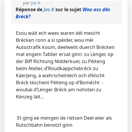
par
Jos K
Réponse de
Jos K
sur le sujet
Wou ass dës
Bréck?
Esou wäit ech wees waren déi mescht
Brécken ronn a si spéider, wou méi
Autostrafik koum, deelweils duerch Brécken
mat engem Tablier ersat ginn: zu Lënger, op
der Biff Richtung Nidderkuer, zu Péiteng
beim Atelier, d’Roudkäppchebréck zu
Käerjeng, a wahrscheinlech och d’éischt
Bréck tëschent Péiteng op d’Bomécht -
woubäi d’Lënger Bréck am nohsten zu
Kënzeg läit…
Et ging ee mengen de rietsen Deel wier als
Rutschbahn benotzt ginn