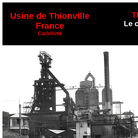
T
Usine de Thionville
Le c
France
Carlshütte