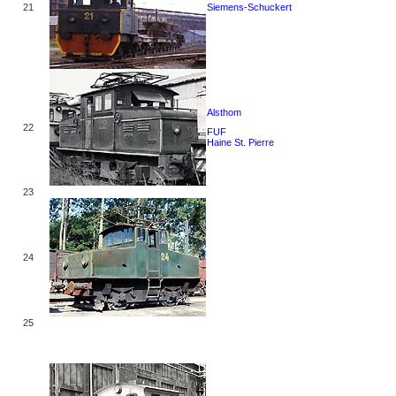
21
Siemens-Schuckert
Alsthom
22
FUF
Haine St. Pierre
23
24
25