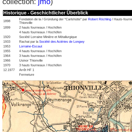
collection:
jmo
)
Historique - Geschichtlicher Überblick
Fondation de la / Gründung der "Carlshütte" par
Robert Röchling
/ Hauts-fourn
1898
Thionville
1899
2 hauts fourneaux / Hochöfen
4 hauts fourneaux / Hochöfen
1920
Société Lorraine Minière et Métallurgique
1933
Rachat par la
Société des Aciéries de Longwy
1953
Lorraine-Escaut
1955
4 hauts fourneaux / Hochöfen
1964
3 hauts fourneaux / Hochöfen
1966
Usinor Thionville
1970
3 hauts fourneaux / Hochöfen
12.1977
Arrêt HF 1
Fermeture