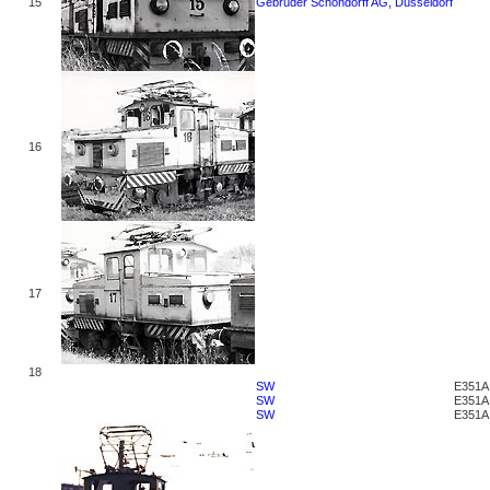
15
Gebrüder Schöndorff AG, Düsseldorf
16
17
18
SW
E351A
SW
E351A
SW
E351A