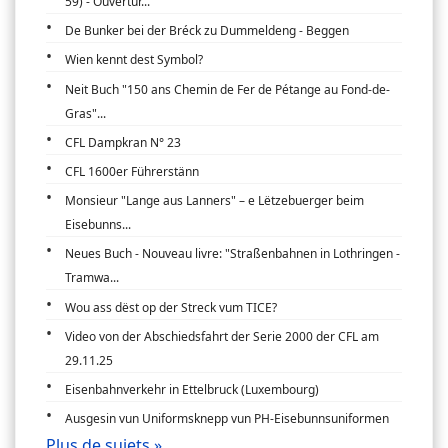
59) - Ouvertur...
De Bunker bei der Bréck zu Dummeldeng - Beggen
Wien kennt dest Symbol?
Neit Buch "150 ans Chemin de Fer de Pétange au Fond-de-
Gras"...
CFL Dampkran N° 23
CFL 1600er Führerstänn
Monsieur "Lange aus Lanners" – e Lëtzebuerger beim
Eisebunns...
Neues Buch - Nouveau livre: "Straßenbahnen in Lothringen -
Tramwa...
Wou ass dëst op der Streck vum TICE?
Video von der Abschiedsfahrt der Serie 2000 der CFL am
29.11.25
Eisenbahnverkehr in Ettelbruck (Luxembourg)
Ausgesin vun Uniformsknepp vun PH-Eisebunnsuniformen
Plus de sujets »