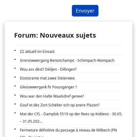
Envoyer
Forum: Nouveaux sujets
Z2 aktuell im Einsatz
Grenziwwergang Benonchamps - Schimpach-Wampach
Wou ass dëst? Déiljen - Dillingen?
Dostorame mat zwee Steierwee.
Gleisiwwergank fir Foussgänger ?
Wou war den Halte Waalsdref genee?
Gouf et dës Zort Schëlter och op anere Plazen?
Mat der CFL - Damplok 5519 op der Rees op Koblenz - 30.05.
– 31.05.202...
Fermeture définitive du passage à niveau de Milbech (PN