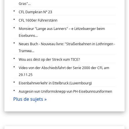
Gras"...
CFL Dampkran N° 23
CFL 1600er Führerstänn
Monsieur "Lange aus Lanners" – e Lëtzebuerger beim
Eisebunns...
Neues Buch - Nouveau livre: "Straßenbahnen in Lothringen -
Tramwa...
Wou ass dëst op der Streck vum TICE?
Video von der Abschiedsfahrt der Serie 2000 der CFL am
29.11.25
Eisenbahnverkehr in Ettelbruck (Luxembourg)
Ausgesin vun Uniformsknepp vun PH-Eisebunnsuniformen
Plus de sujets »