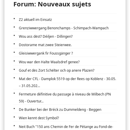
Forum: Nouveaux sujets
Z2 aktuell im Einsatz
Grenziwwergang Benonchamps - Schimpach-Wampach
Wou ass dëst? Déiljen - Dillingen?
Dostorame mat zwee Steierwee.
Gleisiwwergank fir Foussgänger ?
Wou war den Halte Waalsdref genee?
Gouf et dës Zort Schëlter och op anere Plazen?
Mat der CFL - Damplok 5519 op der Rees op Koblenz - 30.05.
– 31.05.202...
Fermeture définitive du passage à niveau de Milbech (PN
59) - Ouvertur...
De Bunker bei der Bréck zu Dummeldeng - Beggen
Wien kennt dest Symbol?
Neit Buch "150 ans Chemin de Fer de Pétange au Fond-de-