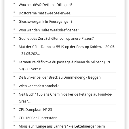
Wou ass dëst? Déiljen - Dillingen?
Dostorame mat zwee Steierwee.
Gleisiwwergank fir Foussgänger ?
Wou war den Halte Waalsdref genee?
Gouf et dës Zort Schëlter och op anere Plazen?
Mat der CFL - Damplok 5519 op der Rees op Koblenz - 30.05.
– 31.05.202...
Fermeture définitive du passage à niveau de Milbech (PN
59) - Ouvertur...
De Bunker bei der Bréck zu Dummeldeng - Beggen
Wien kennt dest Symbol?
Neit Buch "150 ans Chemin de Fer de Pétange au Fond-de-
Gras"...
CFL Dampkran N° 23
CFL 1600er Führerstänn
Monsieur "Lange aus Lanners" – e Lëtzebuerger beim