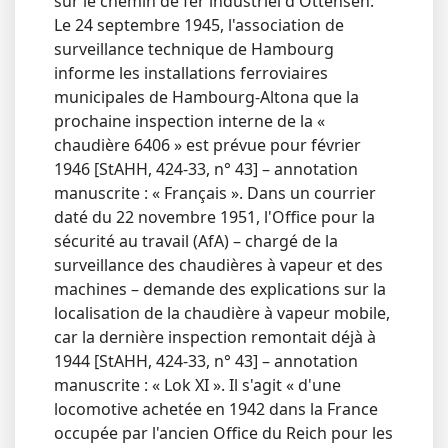
sur le chemin de fer industriel d'Ottensen.
Le 24 septembre 1945, l'association de
surveillance technique de Hambourg
informe les installations ferroviaires
municipales de Hambourg-Altona que la
prochaine inspection interne de la «
chaudière 6406 » est prévue pour février
1946 [StAHH, 424-33, n° 43] – annotation
manuscrite : « Français ». Dans un courrier
daté du 22 novembre 1951, l'Office pour la
sécurité au travail (AfA) – chargé de la
surveillance des chaudières à vapeur et des
machines – demande des explications sur la
localisation de la chaudière à vapeur mobile,
car la dernière inspection remontait déjà à
1944 [StAHH, 424-33, n° 43] – annotation
manuscrite : « Lok XI ». Il s'agit « d'une
locomotive achetée en 1942 dans la France
occupée par l'ancien Office du Reich pour les