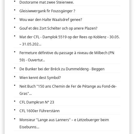
Dostorame mat zwee Steierwee.
Gleisiwwergank fir Foussgänger ?
Wou war den Halte Waalsdref genee?
Gouf et dës Zort Schëlter och op anere Plazen?
Mat der CFL - Damplok 5519 op der Rees op Koblenz - 30.05.
– 31.05.202...
Fermeture définitive du passage à niveau de Milbech (PN
59) - Ouvertur...
De Bunker bei der Bréck zu Dummeldeng - Beggen
Wien kennt dest Symbol?
Neit Buch "150 ans Chemin de Fer de Pétange au Fond-de-
Gras"...
CFL Dampkran N° 23
CFL 1600er Führerstänn
Monsieur "Lange aus Lanners" – e Lëtzebuerger beim
Eisebunns...