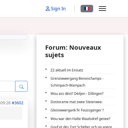
Sélectionnez votre la
Sign In
Forum: Nouveaux
sujets
Z2 aktuell im Einsatz
Grenziwwergang Benonchamps -
Schimpach-Wampach
Wou ass dëst? Déiljen - Dillingen?
Dostorame mat zwee Steierwee.
 09:28
#3602
Gleisiwwergank fir Foussgänger ?
Wou war den Halte Waalsdref genee?
Gouf et dës Zort Schëlter och op anere