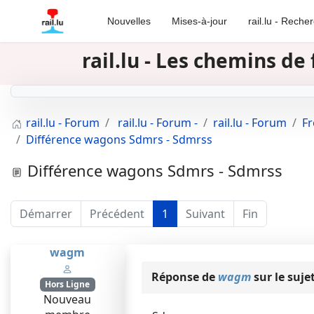
Nouvelles
Mises-à-jour
rail.lu - Reche
rail.lu - Les chemins d
rail.lu - Forum
rail.lu - Forum -
rail.lu - Forum
Fr
Différence wagons Sdmrs - Sdmrss
Différence wagons Sdmrs - Sdmrss
Démarrer
Précédent
1
Suivant
Fin
wagm
Réponse de
wagm
sur le suje
Hors Ligne
Nouveau