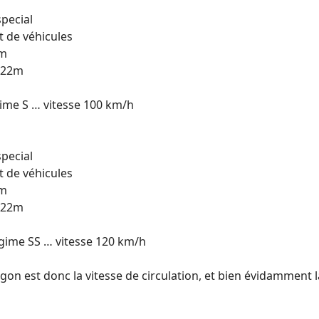
special
t de véhicules
8m
< 22m
égime S … vitesse 100 km/h
special
t de véhicules
8m
< 22m
régime SS … vitesse 120 km/h
agon est donc la vitesse de circulation, et bien évidamment l