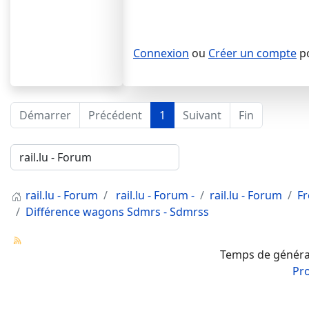
Connexion
ou
Créer un compte
po
Démarrer
Précédent
1
Suivant
Fin
rail.lu - Forum
rail.lu - Forum -
rail.lu - Forum
Fr
Différence wagons Sdmrs - Sdmrss
Temps de générat
Pr