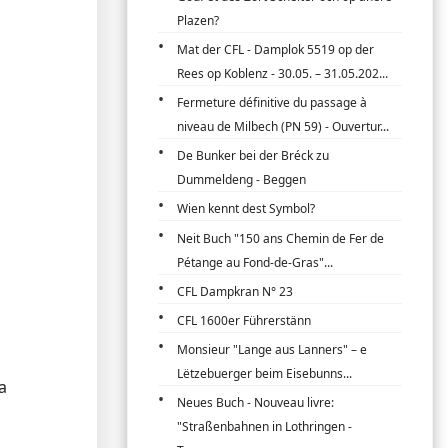
Plazen?
Mat der CFL - Damplok 5519 op der
Rees op Koblenz - 30.05. – 31.05.202...
Fermeture définitive du passage à
niveau de Milbech (PN 59) - Ouvertur...
De Bunker bei der Bréck zu
Dummeldeng - Beggen
Wien kennt dest Symbol?
Neit Buch "150 ans Chemin de Fer de
Pétange au Fond-de-Gras"...
CFL Dampkran N° 23
CFL 1600er Führerstänn
Monsieur "Lange aus Lanners" – e
Lëtzebuerger beim Eisebunns...
a
Neues Buch - Nouveau livre:
"Straßenbahnen in Lothringen -