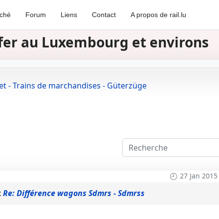
rché
Forum
Liens
Contact
A propos de rail.lu
e fer au Luxembourg et environs
et - Trains de marchandises - Güterzüge
27 Jan 2015
t
Re: Différence wagons Sdmrs - Sdmrss