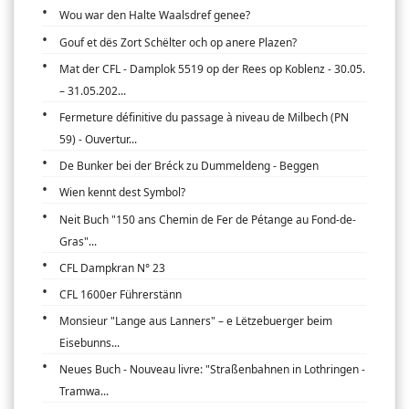
Wou war den Halte Waalsdref genee?
Gouf et dës Zort Schëlter och op anere Plazen?
Mat der CFL - Damplok 5519 op der Rees op Koblenz - 30.05.
– 31.05.202...
Fermeture définitive du passage à niveau de Milbech (PN
59) - Ouvertur...
De Bunker bei der Bréck zu Dummeldeng - Beggen
Wien kennt dest Symbol?
Neit Buch "150 ans Chemin de Fer de Pétange au Fond-de-
Gras"...
CFL Dampkran N° 23
CFL 1600er Führerstänn
Monsieur "Lange aus Lanners" – e Lëtzebuerger beim
Eisebunns...
Neues Buch - Nouveau livre: "Straßenbahnen in Lothringen -
Tramwa...