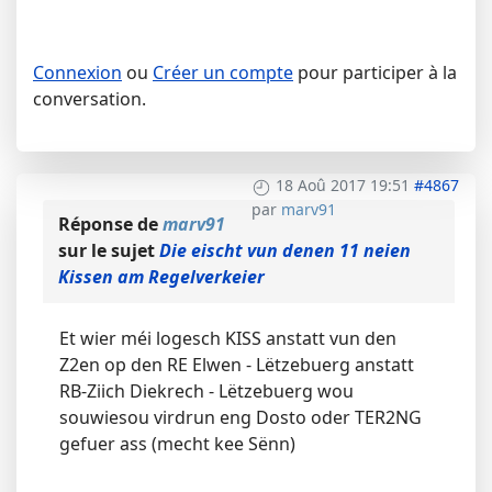
Connexion
ou
Créer un compte
pour participer à la
conversation.
18 Aoû 2017 19:51
#4867
par
marv91
Réponse de
marv91
sur le sujet
Die eischt vun denen 11 neien
Kissen am Regelverkeier
Et wier méi logesch KISS anstatt vun den
Z2en op den RE Elwen - Lëtzebuerg anstatt
RB-Ziich Diekrech - Lëtzebuerg wou
souwiesou virdrun eng Dosto oder TER2NG
gefuer ass (mecht kee Sënn)