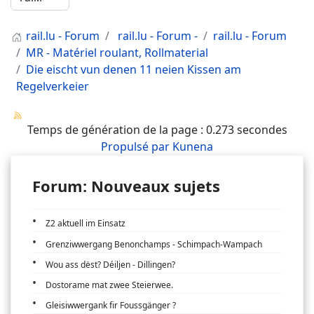
rail.lu - Forum
rail.lu - Forum -
rail.lu - Forum
MR - Matériel roulant, Rollmaterial
Die eischt vun denen 11 neien Kissen am
Regelverkeier
Temps de génération de la page : 0.273 secondes
Propulsé par
Kunena
Forum: Nouveaux sujets
Z2 aktuell im Einsatz
Grenziwwergang Benonchamps - Schimpach-Wampach
Wou ass dëst? Déiljen - Dillingen?
Dostorame mat zwee Steierwee.
Gleisiwwergank fir Foussgänger ?