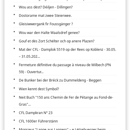
Wou ass dëst? Déiljen - Dillingen?
Dostorame mat zwee Steierwee.
Gleisiwwergank fir Foussgänger ?
Wou war den Halte Waalsdref genee?
Gouf et dës Zort Schëlter och op anere Plazen?
Mat der CFL - Damplok 5519 op der Rees op Koblenz - 30.05.
– 31.05.202...
Fermeture définitive du passage à niveau de Milbech (PN
59) - Ouvertur...
De Bunker bei der Bréck zu Dummeldeng - Beggen
Wien kennt dest Symbol?
Neit Buch "150 ans Chemin de Fer de Pétange au Fond-de-
Gras"...
CFL Dampkran N° 23
CFL 1600er Führerstänn
Monsieur "Lange aus Lanners" – e Lëtzebuerger beim