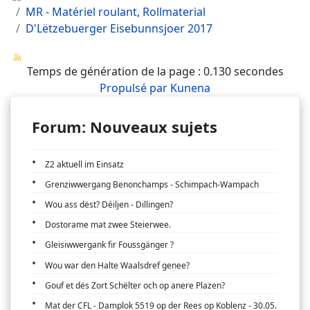
MR - Matériel roulant, Rollmaterial
D'Lëtzebuerger Eisebunnsjoer 2017
Temps de génération de la page : 0.130 secondes
Propulsé par
Kunena
Forum: Nouveaux sujets
Z2 aktuell im Einsatz
Grenziwwergang Benonchamps - Schimpach-Wampach
Wou ass dëst? Déiljen - Dillingen?
Dostorame mat zwee Steierwee.
Gleisiwwergank fir Foussgänger ?
Wou war den Halte Waalsdref genee?
Gouf et dës Zort Schëlter och op anere Plazen?
Mat der CFL - Damplok 5519 op der Rees op Koblenz - 30.05.