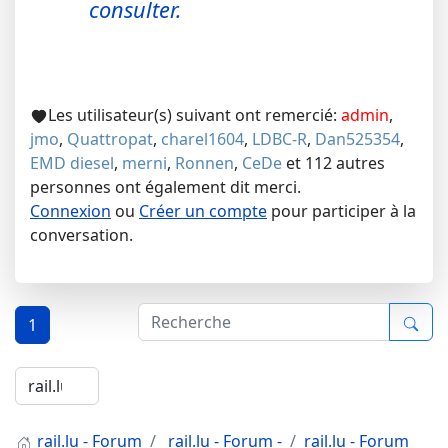
consulter.
Les utilisateur(s) suivant ont remercié:
admin
,
jmo
,
Quattropat
,
charel1604
,
LDBC-R
,
Dan525354
,
EMD diesel
,
merni
,
Ronnen
,
CeDe
et 112 autres
personnes ont également dit merci.
Connexion
ou
Créer un compte
pour participer à la
conversation.
1
rail.lu - Forum
rail.lu - Forum -
rail.lu - Forum