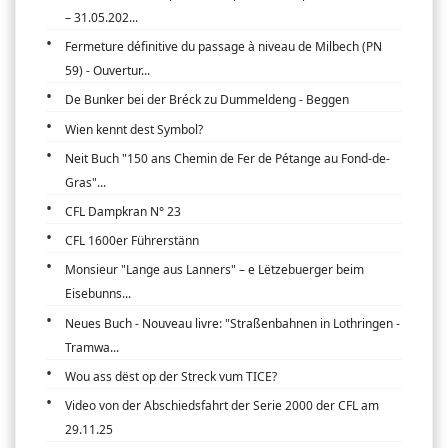
– 31.05.202...
Fermeture définitive du passage à niveau de Milbech (PN
59) - Ouvertur...
De Bunker bei der Bréck zu Dummeldeng - Beggen
Wien kennt dest Symbol?
Neit Buch "150 ans Chemin de Fer de Pétange au Fond-de-
Gras"...
CFL Dampkran N° 23
CFL 1600er Führerstänn
Monsieur "Lange aus Lanners" – e Lëtzebuerger beim
Eisebunns...
Neues Buch - Nouveau livre: "Straßenbahnen in Lothringen -
Tramwa...
Wou ass dëst op der Streck vum TICE?
Video von der Abschiedsfahrt der Serie 2000 der CFL am
29.11.25